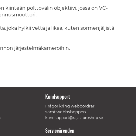
iinteän polttovälin objektiivi, jossa on VC-
ennusmoottori.
a, joka hylkii vettä ja likaa, kuten sormenjäljistä
ennon järjestelmäkameroihin.
Kundsupport
Frågor kring webbordrar
samt webbshoppen.
a
kundsupport@rajalaproshop.se
Serviceärenden