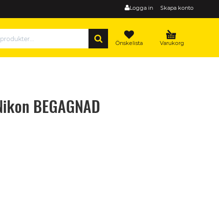
Logga in
Skapa konto
SÖK
Önskelista
Varukorg
 Nikon BEGAGNAD