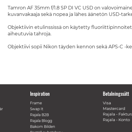
Tamron AF 35mm f/1.8 SP DI VC USD on valovoimainen k
kuvanvakaaja sekä nopea ja lähes äänetön USD-tark
Objektiivin etulinssissä on käytetty fluoriittipinnoitett
aiheutuvia tahroja.
Objektiivi sopii Nikon täyden kennon sekä APS-C -k
Inspiration
Betalningssätt
Visa
Frame
Mastercard
är
Swap It
Rajala - Faktur
Rajala B2B
Rajala - Konto
Rajala Blogg
Bakom Bilden