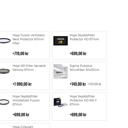
Lägg
Lägg
Hoya Fusion Antistatic
Hoya Skyddsfilter
till
till
Next Protector 67mm
Protector HD 67mm
filter
i
i
kundvagn
kundvagn
719,00 kr
699,00 kr
Lägg
Lägg
Hoya ND-filter Variable
Sigma Putsduk
till
till
Density 67mm
Microfiber 30x30cm
i
i
kundvagn
kundvagn
1 090,00 kr
149,00 kr
199,00 kr
Lägg
Lägg
Hoya Skyddsfilter
Hoya Skyddsfilter
till
till
Antistatiskt Fusion
Protector HD Mk II
67mm
67mm
i
i
kundvagn
kundvagn
699,00 kr
699,00 kr
Lägg
Hoya Cirkulärt