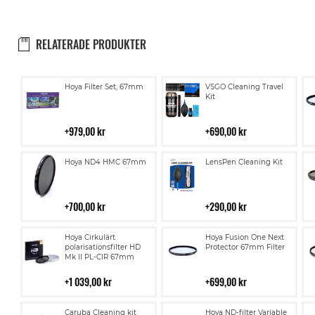
RELATERADE PRODUKTER
Lägg
Lägg
Hoya Filter Set, 67mm
VSGO Cleaning Travel
till
till
Kit
i
i
kundvagn
kundvagn
979,00 kr
690,00 kr
Lägg
Lägg
Hoya ND4 HMC 67mm
LensPen Cleaning Kit
till
till
i
i
kundvagn
kundvagn
700,00 kr
290,00 kr
Lägg
Lägg
Hoya Cirkulärt
Hoya Fusion One Next
till
till
polarisationsfilter HD
Protector 67mm Filter
Mk II PL-CIR 67mm
i
i
kundvagn
kundvagn
1 039,00 kr
699,00 kr
Lägg
Lägg
Caruba Cleaning kit
Hoya ND-filter Variable