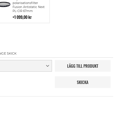
till
polarisationsfilter
Fusion Antistatic Next
i
PL-CIR 67mm
kundvagn
1 099,00 kr
NGE SKICK
LÄGG TILL PRODUKT
SKICKA