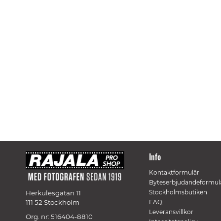
Info
Kontaktformulär
Byteserbjudandeformul
Stockholmsbutiken
Herkulesgatan 11
111 52 Stockholm
FAQ
Leveransvillkor
Org. nr: 516404-8810