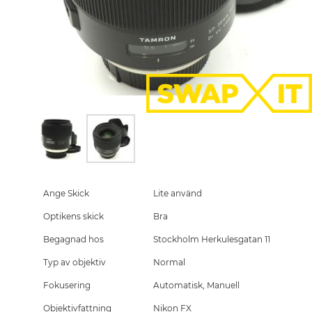
Skip
to
the
Ange Skick
Lite använd
beginning
Optikens skick
Bra
of
the
Begagnad hos
Stockholm Herkulesgatan 11
images
gallery
Typ av objektiv
Normal
Fokusering
Automatisk, Manuell
Objektivfattning
Nikon FX