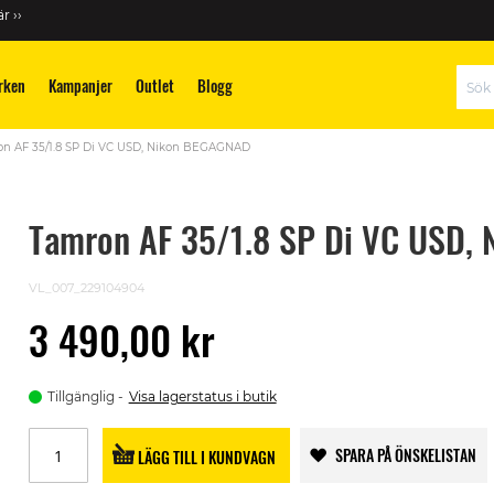
r ››
rken
Kampanjer
Outlet
Blogg
Sök
n AF 35/1.8 SP Di VC USD, Nikon BEGAGNAD
Tamron AF 35/1.8 SP Di VC USD,
VL_007_229104904
3 490,00 kr
Tillgänglig
Visa lagerstatus i butik
SPARA PÅ ÖNSKELISTAN
LÄGG TILL I KUNDVAGN