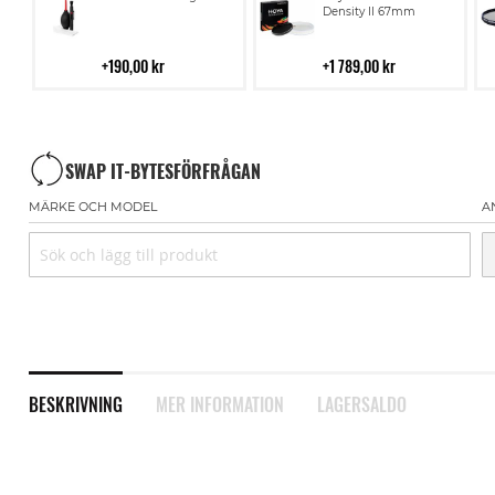
till
till
Density II 67mm
i
i
kundvagn
kundvagn
190,00 kr
1 789,00 kr
SWAP IT-BYTESFÖRFRÅGAN
MÄRKE OCH MODEL
A
BESKRIVNING
MER INFORMATION
LAGERSALDO