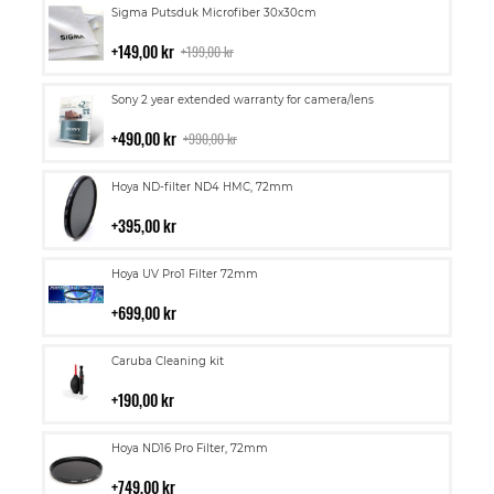
Lägg
Sigma Putsduk Microfiber 30x30cm
till
i
149,00 kr
199,00 kr
kundvagn
Lägg
Sony 2 year extended warranty for camera/lens
till
i
490,00 kr
990,00 kr
kundvagn
Lägg
Hoya ND-filter ND4 HMC, 72mm
till
i
395,00 kr
kundvagn
Lägg
Hoya UV Pro1 Filter 72mm
till
i
699,00 kr
kundvagn
Lägg
Caruba Cleaning kit
till
i
190,00 kr
kundvagn
Lägg
Hoya ND16 Pro Filter, 72mm
till
i
749,00 kr