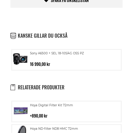
SPARA PÅ ÖNSKELISTAN
KANSKE GILLAR DU OCKSÅ
Sony A6500 + SEL 18-105/4G OSS PZ
16 990,00 kr
RELATERADE PRODUKTER
Lägg
Hoya Digital Filter Kit 72mm
till
i
890,00 kr
kundvagn
Lägg
Hoya ND-filter ND8 HMC 72mm