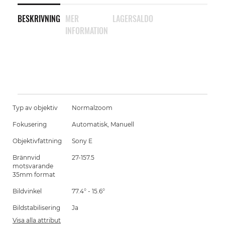
BESKRIVNING
MER
LAGERSALDO
INFORMATION
Typ av objektiv
Normalzoom
Fokusering
Automatisk, Manuell
Objektivfattning
Sony E
Brännvid
27-157.5
motsvarande
35mm format
Bildvinkel
77.4° - 15.6°
Bildstabilisering
Ja
Visa alla attribut