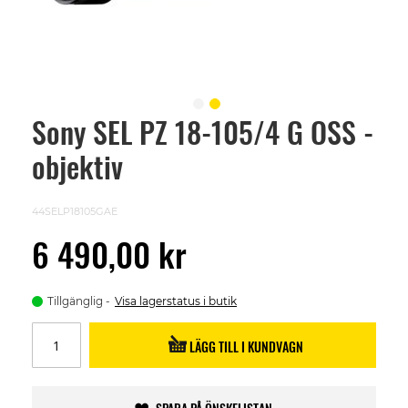
Sony SEL PZ 18-105/4 G OSS -
Skip
to
objektiv
the
beginning
of
the
44SELP18105GAE
images
gallery
6 490,00 kr
Tillgänglig
Visa lagerstatus i butik
LÄGG TILL I KUNDVAGN