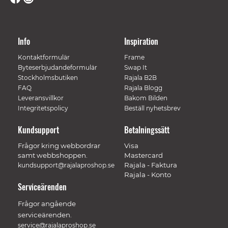
Info
Inspiration
Kontaktformulär
Frame
Byteserbjudandeformulär
Swap It
Stockholmsbutiken
Rajala B2B
FAQ
Rajala Blogg
Leveransvillkor
Bakom Bilden
Integritetspolicy
Beställ nyhetsbrev
Kundsupport
Betalningssätt
Frågor kring webbordrar
Visa
samt webbshoppen.
Mastercard
Rajala - Faktura
kundsupport@rajalaproshop.se
Rajala - Konto
Serviceärenden
Frågor angående
serviceärenden.
service@rajalaproshop.se