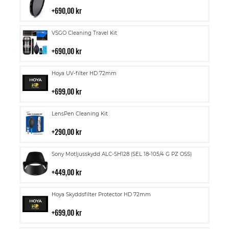
till
i
690,00 kr
kundvagn
Lägg
VSGO Cleaning Travel Kit
till
i
690,00 kr
kundvagn
Lägg
Hoya UV-filter HD 72mm
till
i
699,00 kr
kundvagn
Lägg
LensPen Cleaning Kit
till
i
290,00 kr
kundvagn
Lägg
Sony Motljusskydd ALC-SH128 (SEL 18-105/4 G PZ OSS)
till
i
449,00 kr
kundvagn
Lägg
Hoya Skyddsfilter Protector HD 72mm
till
i
699,00 kr
kundvagn