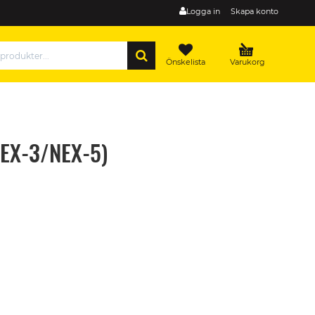
Logga in
Skapa konto
SÖK
Önskelista
Varukorg
NEX-3/NEX-5)