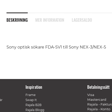
BESKRIVNING
MER INFORMATION
LAGERSALDO
Sony optisk sökare FDA-SV1 till Sony NEX-3/NEX-5
Inspiration
Betalningssätt
Visa
Frame
Mastercard
är
Swap It
Rajala - Faktur
Rajala B2B
Rajala - Konto
Rajala Blogg