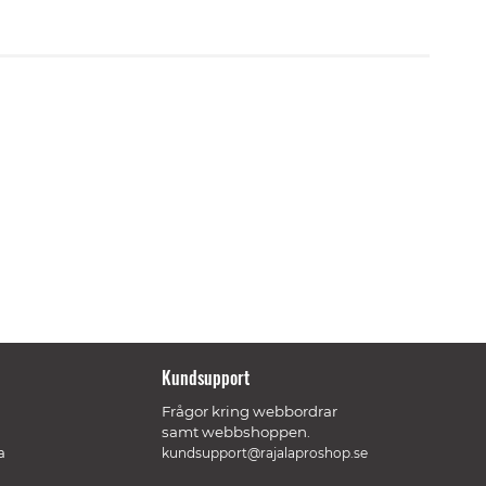
Kundsupport
Frågor kring webbordrar
samt webbshoppen.
a
kundsupport@rajalaproshop.se