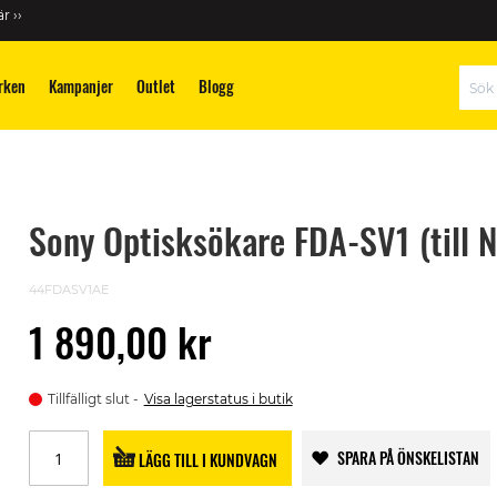
r ››
rken
Kampanjer
Outlet
Blogg
Sök
Sony Optisksökare FDA-SV1 (till 
44FDASV1AE
1 890,00 kr
Tillfälligt slut
Visa lagerstatus i butik
SPARA PÅ ÖNSKELISTAN
LÄGG TILL I KUNDVAGN