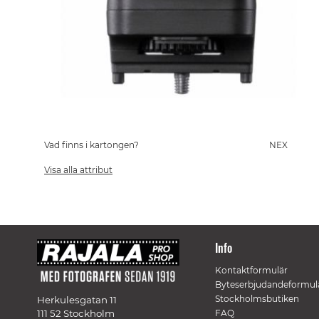
Skip
to
the
Vad finns i kartongen?
NEX
beginning
of
Visa alla attribut
the
images
gallery
Info
Kontaktformulär
Byteserbjudandeformul
Stockholmsbutiken
Herkulesgatan 11
111 52 Stockholm
FAQ