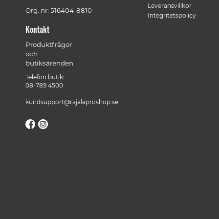
Leveransvillkor
Org. nr: 516404-8810
Integritetspolicy
Kontakt
Produktfrågor
och
butiksärenden
Telefon butik:
08-789 4500
kundsupport@rajalaproshop.se