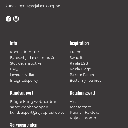
kundsupport@rajalaproshop.se
Info
Inspiration
Kontaktformulär
Frame
Byteserbjudandeformulär
Swap It
Stockholmsbutiken
Rajala B2B
FAQ
Rajala Blogg
Leveransvillkor
Bakom Bilden
Integritetspolicy
Beställ nyhetsbrev
Kundsupport
Betalningssätt
Frågor kring webbordrar
Visa
samt webbshoppen.
Mastercard
Rajala - Faktura
kundsupport@rajalaproshop.se
Rajala - Konto
Serviceärenden