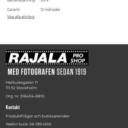
Batterispänning
3.6 V
Garanti
12 månader
Visa alla attribut
Herkulesgatan 11
111 52 Stockholm
Org. nr: 516404-8810
Kontakt
Produktfrågor och butiksärenden
Telefon butik: 08-789 4500