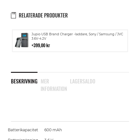
RELATERADE PRODUKTER
Lägg
Jupio USB Brand Charger -laddare, Sony / Samsung / JVC
till
3.6V-4.2V
i
399,00 kr
kundvagn
BESKRIVNING
MER
LAGERSALDO
INFORMATION
Batterikapacitet
600 mAh