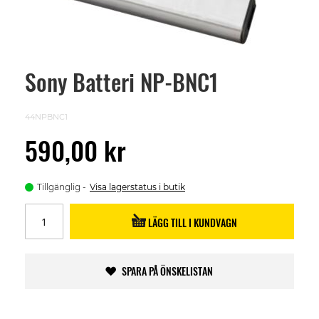
Sony Batteri NP-BNC1
Skip
to
the
beginning
44NPBNC1
of
the
590,00 kr
images
gallery
Tillgänglig
Visa lagerstatus i butik
LÄGG TILL I KUNDVAGN
SPARA PÅ ÖNSKELISTAN