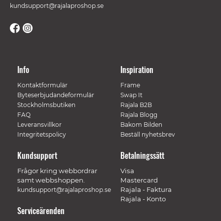
kundsupport@rajalaproshop.se
Info
Inspiration
Kontaktformulär
Frame
Byteserbjudandeformulär
Swap It
Stockholmsbutiken
Rajala B2B
FAQ
Rajala Blogg
Leveransvillkor
Bakom Bilden
Integritetspolicy
Beställ nyhetsbrev
Kundsupport
Betalningssätt
Frågor kring webbordrar
Visa
samt webbshoppen.
Mastercard
Rajala - Faktura
kundsupport@rajalaproshop.se
Rajala - Konto
Serviceärenden