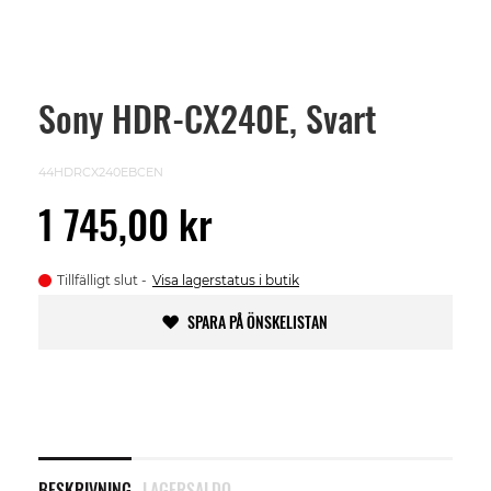
Sony HDR-CX240E, Svart
Skip
to
the
beginning
44HDRCX240EBCEN
of
the
1 745,00 kr
images
gallery
Tillfälligt slut
Visa lagerstatus i butik
SPARA PÅ ÖNSKELISTAN
BESKRIVNING
LAGERSALDO