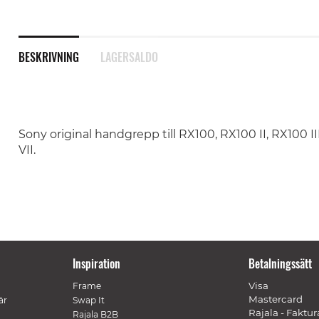
BESKRIVNING
LAGERSALDO
Sony original handgrepp till RX100, RX100 II, RX100 II
VII.
Inspiration
Betalningssätt
Visa
Frame
Mastercard
är
Swap It
Rajala - Faktur
Rajala B2B