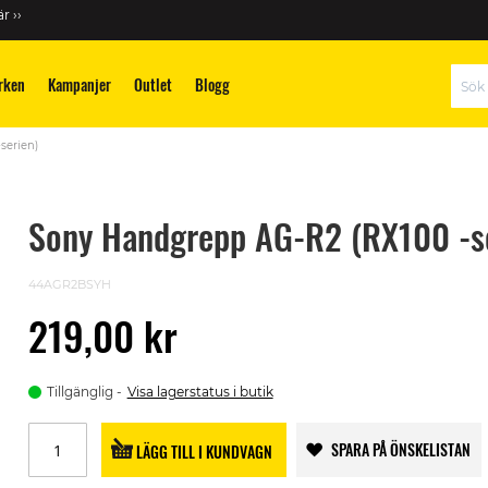
r ››
rken
Kampanjer
Outlet
Blogg
Sök
serien)
Sony Handgrepp AG-R2 (RX100 -se
44AGR2BSYH
219,00 kr
Tillgänglig
Visa lagerstatus i butik
SPARA PÅ ÖNSKELISTAN
LÄGG TILL I KUNDVAGN