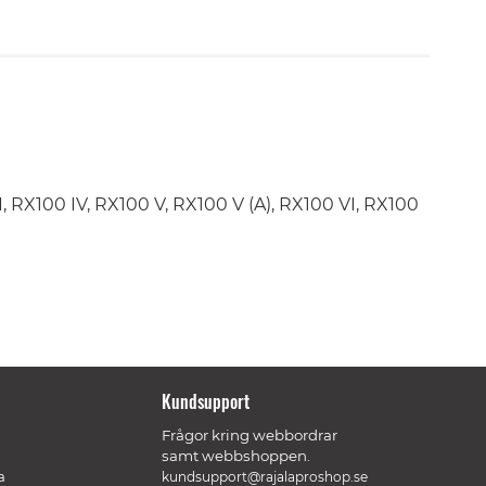
I, RX100 IV, RX100 V, RX100 V (A), RX100 VI, RX100
Kundsupport
Frågor kring webbordrar
samt webbshoppen.
a
kundsupport@rajalaproshop.se