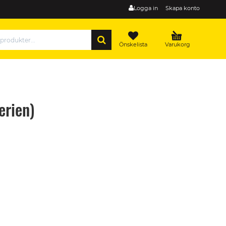
Logga in
Skapa konto
SÖK
Önskelista
Varukorg
rien)