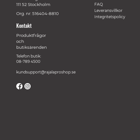
111 52 Stockholm
FAQ
Leveransvillkor
Org. nr: 516404-8810
Integritetspolicy
Kontakt
Produktfrågor
och
butiksärenden
Telefon butik:
08-789 4500
kundsupport@rajalaproshop.se