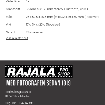
Vädertätad
Ja
Gränssnitt
3.5mm Mic, 3.5mm stereo, Bluetooth, USB-C
Mått
25 x 52.5 x 20.5 mm (Mic) 32 x 29 x 50 mm (Receiver)
Vikt
17 g (Mic) 25 g (Receiver)
Garanti
24 månader
Visa alla attribut
Herkulesgatan 11
111 52 Stockholm
Org. nr: 516404-8810