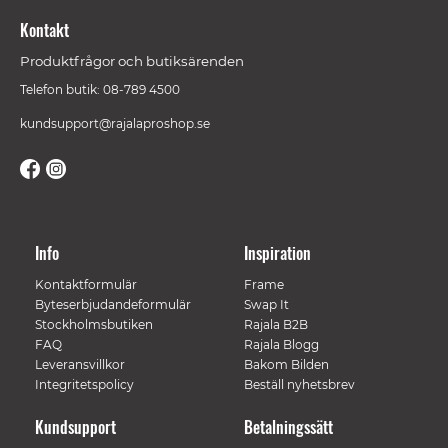
Kontakt
Produktfrågor och butiksärenden
Telefon butik: 08-789 4500
kundsupport@rajalaproshop.se
Info
Inspiration
Kontaktformulär
Frame
Byteserbjudandeformulär
Swap It
Stockholmsbutiken
Rajala B2B
FAQ
Rajala Blogg
Leveransvillkor
Bakom Bilden
Integritetspolicy
Beställ nyhetsbrev
Kundsupport
Betalningssätt