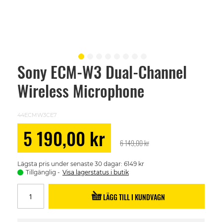
Sony ECM-W3 Dual-Channel
Skip
to
Wireless Microphone
the
beginning
of
the
44ECMW3CE7
images
gallery
Special
5 190,00 kr
Price
6 149,00 kr
Lägsta pris under senaste 30 dagar: 6149 kr
Tillgänglig
Visa lagerstatus i butik
LÄGG TILL I KUNDVAGN