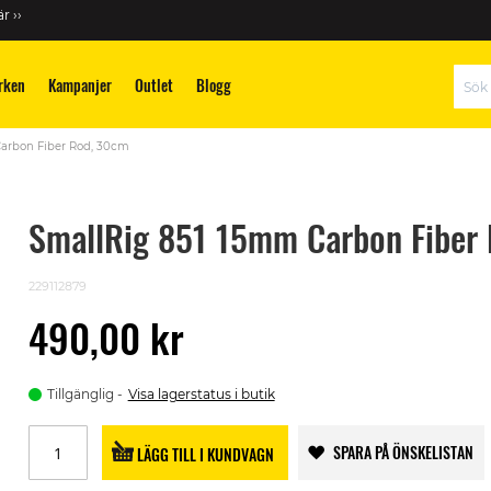
r ››
rken
Kampanjer
Outlet
Blogg
Sök
arbon Fiber Rod, 30cm
SmallRig 851 15mm Carbon Fiber
229112879
490,00 kr
Tillgänglig
Visa lagerstatus i butik
SPARA PÅ ÖNSKELISTAN
LÄGG TILL I KUNDVAGN