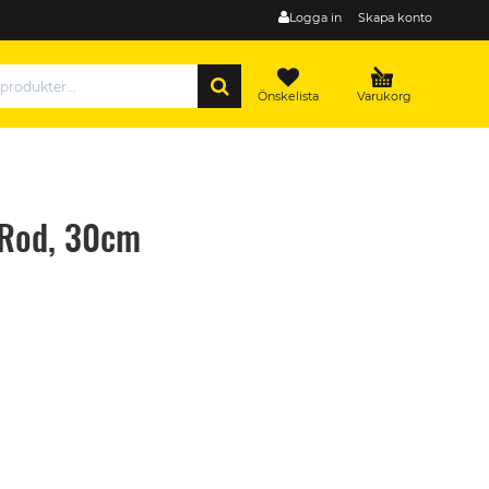
Logga in
Skapa konto
SÖK
Önskelista
Varukorg
 Rod, 30cm