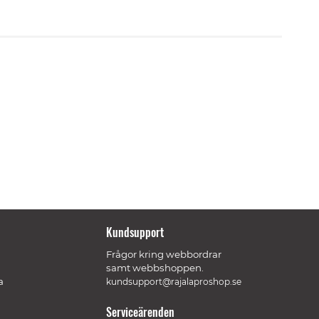
Kundsupport
Frågor kring webbordrar
samt webbshoppen.
a
kundsupport@rajalaproshop.se
Serviceärenden