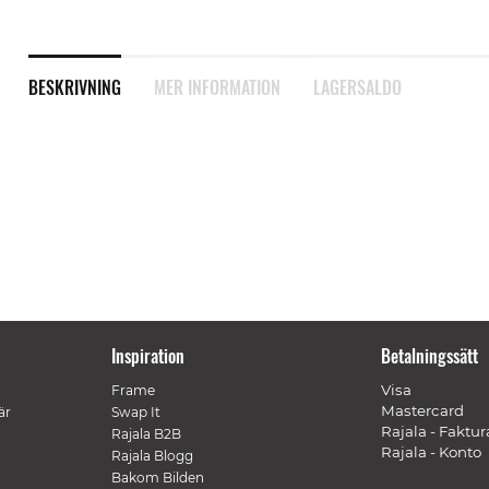
BESKRIVNING
MER INFORMATION
LAGERSALDO
Inspiration
Betalningssätt
Visa
Frame
Mastercard
är
Swap It
Rajala - Faktur
Rajala B2B
Rajala - Konto
Rajala Blogg
Bakom Bilden