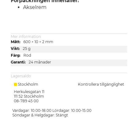
Förpackningen innehåller:
Akselrem
Mer information
Mer
600 × 10 × 2 mm
information
25 g
Röd
24 månader
Lagersaldo
Stockholm
Kontrollera tillgänglighet
Herkulesgatan 11
111 52
Stockholm
08-789 45 00
Vardagar: 10.00-18.00 Lördagar: 10.00-15.00
Söndagar & Helgdagar: Stängt