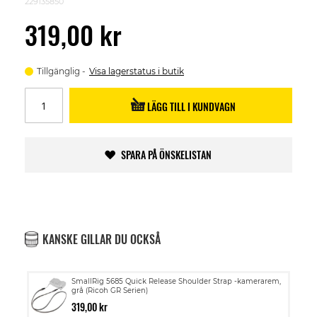
229135850
319,00 kr
Tillgänglig
Visa lagerstatus i butik
LÄGG TILL I KUNDVAGN
SPARA PÅ ÖNSKELISTAN
KANSKE GILLAR DU OCKSÅ
SmallRig 5685 Quick Release Shoulder Strap -kamerarem,
grå (Ricoh GR Serien)
319,00 kr