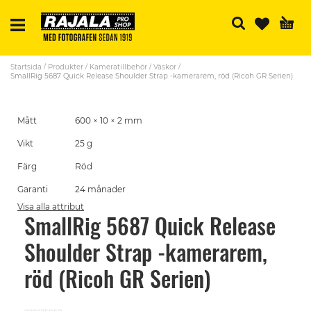
Sö
Startsida
Produkter
Kameratillbehör
Väskor
SmallRig 5687 Quick Release Shoulder Strap -kamerarem, röd (Ricoh GR Serien)
Skip
to
Skip
the
Mått
600 × 10 × 2 mm
to
end
the
of
Vikt
25 g
beginning
the
of
images
Färg
Röd
the
gallery
images
Garanti
24 månader
gallery
Visa alla attribut
SmallRig 5687 Quick Release
Shoulder Strap -kamerarem,
röd (Ricoh GR Serien)