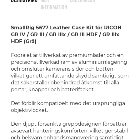
INFORMATION
SmallRig 5677 Leather Case Kit för RICOH
GR IV / GR III / GR IIIx / GR III HDF / GR IIIx
HDF (Grå)
Fodralet är tillverkat av premiumläder och en
precisionstillverkad ram av aluminiumlegering
och omsluter kamerans sidor och botten,
vilket ger ett omfattande skydd samtidigt som
det säkerställer obehindrad åtkomst till alla
portar, knappar och batterifacket.
Det förblir kompatibelt med det ursprungliga
objektivlocket.
Den djupt försänkta greppdesignen förbättrar
avsevärt hanteringskomforten, vilket ger stabil
och bekväm enhandsmanövrering samtidigt