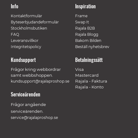
Info
Inspiration
Kontaktformulär
Frame
Byteserbjudandeformulär
Swap It
Stockholmsbutiken
Rajala B2B
FAQ
Rajala Blogg
Leveransvillkor
Bakom Bilden
Integritetspolicy
Beställ nyhetsbrev
Kundsupport
Betalningssätt
Frågor kring webbordrar
Visa
samt webbshoppen.
Mastercard
Rajala - Faktura
kundsupport@rajalaproshop.se
Rajala - Konto
Serviceärenden
Frågor angående
serviceärenden.
service@rajalaproshop.se