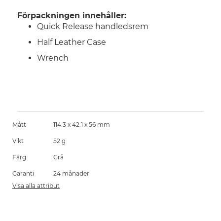
Förpackningen innehåller:
Quick Release handledsrem
Half Leather Case
Wrench
Mått
114.3 x 42.1 x 56 mm
Vikt
52 g
Färg
Grå
Garanti
24 månader
Visa alla attribut