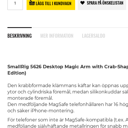
SPARA PÅ ÖNSKELISTAN
LÄGG TILL I KUNDVAGN
BESKRIVNING
MER INFORMATION
LAGERSALDO
SmallRig 5626 Desktop Magic Arm with Crab-Sha
Edition)
Den krabbformade klämmans käftar kan öppnas upp ti
ytor och cylindriska föremål, medan silikonkuddar säk
monterade föremål.
Den medföljande MagSafe telefonhållaren har 16 h
och säker iPhone-montering.
För telefoner som inte är MagSafe-kompatibla (t.ex.
medföljande självhäftande metallringen för snabb 