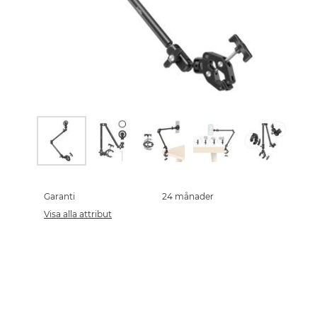
Skip
to
the
Garanti
24 månader
beginning
Visa alla attribut
of
the
images
gallery