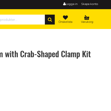
Logga in
Skapa konto
SÖK
Önskelista
Varukorg
 with Crab-Shaped Clamp Kit