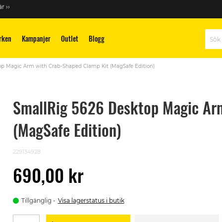
r ››
rken
Kampanjer
Outlet
Blogg
Sök
op Magic Arm with Crab-Shaped Clamp Kit (MagSafe Edition)
SmallRig 5626 Desktop Magic Arm
(MagSafe Edition)
229134928
690,00 kr
Tillgänglig
Visa lagerstatus i butik