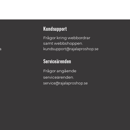
Kundsupport
Frågor kring webbordrar
samt webbshoppen.
a
kundsupport@rajalaproshop.se
Serviceärenden
Frågor angående
serviceärenden.
service@rajalaproshop.se