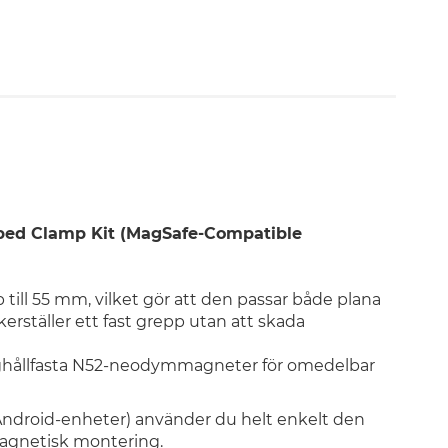
ped Clamp Kit (MagSafe-Compatible
ll 55 mm, vilket gör att den passar både plana
erställer ett fast grepp utan att skada
öghållfasta N52-neodymmagneter för omedelbar
 Android-enheter) använder du helt enkelt den
magnetisk montering.