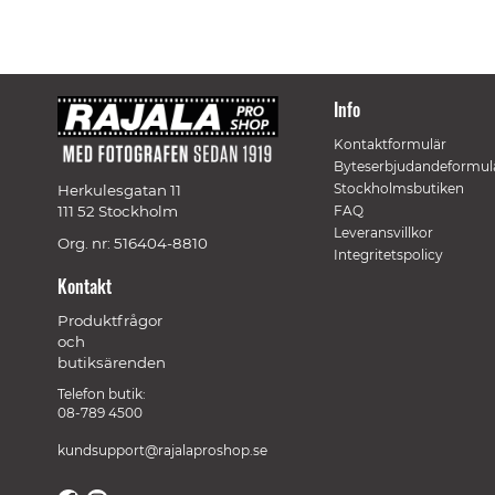
Info
Kontaktformulär
Byteserbjudandeformul
Stockholmsbutiken
Herkulesgatan 11
111 52 Stockholm
FAQ
Leveransvillkor
Org. nr: 516404-8810
Integritetspolicy
Kontakt
Produktfrågor
och
butiksärenden
Telefon butik:
08-789 4500
kundsupport@rajalaproshop.se