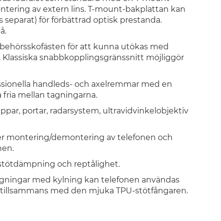
ntering av extern lins. T-mount-bakplattan kan
 separat) för förbättrad optisk prestanda.
å.
illbehörsskofästen för att kunna utökas med
. Klassiska snabbkopplingsgränssnitt möjliggör
sionella handleds- och axelremmar med en
fria mellan tagningarna.
ppar, portar, radarsystem, ultravidvinkelobjektiv
 montering/demontering av telefonen och
nen.
 stötdämpning och reptålighet.
tagningar med kylning kan telefonen användas
n tillsammans med den mjuka TPU-stötfångaren.