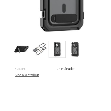
Skip
to
the
Garanti
24 månader
beginning
Visa alla attribut
of
the
images
gallery