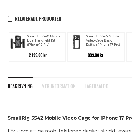
RELATERADE PRODUKTER
Lägg
Lägg
SmallRig 5540 Mobile
SmallRig 5545 Mobile
till
till
Dual Handheld Kit
Video Cage Basic
(iPhone 17 Pro)
Edition (iPhone 17 Pro)
i
i
kundvagn
kundvagn
2 199,00 kr
899,00 kr
BESKRIVNING
MER INFORMATION
LAGERSALDO
SmallRig 5542 Mobile Video Cage for iPhone 17 Pr
Förutom att ge mobiltelefonen dagligt skydd, lever