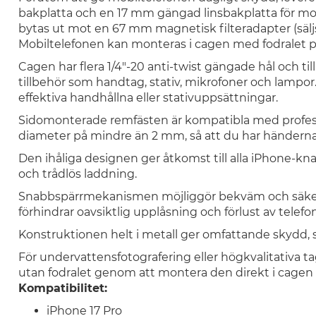
bakplatta och en 17 mm gängad linsbakplatta för mo
bytas ut mot en 67 mm magnetisk filteradapter (säljs
Mobiltelefonen kan monteras i cagen med fodralet p
Cagen har flera 1/4"-20 anti-twist gängade hål och t
tillbehör som handtag, stativ, mikrofoner och lampor
effektiva handhållna eller stativuppsättningar.
Sidomonterade remfästen är kompatibla med profes
diameter på mindre än 2 mm, så att du har händerna 
Den ihåliga designen ger åtkomst till alla iPhone-kna
och trådlös laddning.
Snabbspärrmekanismen möjliggör bekväm och säker
förhindrar oavsiktlig upplåsning och förlust av telefo
Konstruktionen helt i metall ger omfattande skydd,
För undervattensfotografering eller högkvalitativa 
utan fodralet genom att montera den direkt i cage
Kompatibilitet:
iPhone 17 Pro