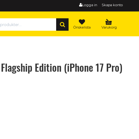
Logga in
Skapa konto
SÖK
Önskelista
Varukorg
lagship Edition (iPhone 17 Pro)