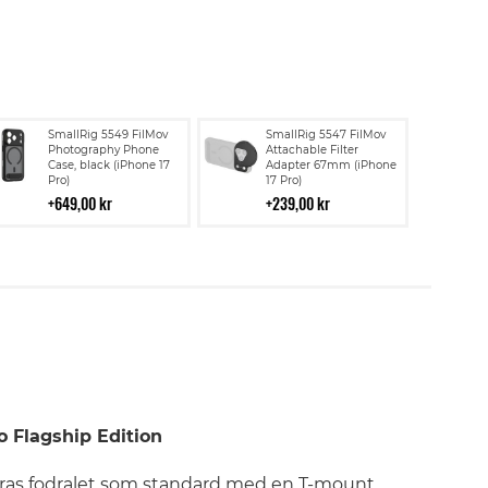
Lägg
Lägg
SmallRig 5549 FilMov
SmallRig 5547 FilMov
till
till
Photography Phone
Attachable Filter
Case, black (iPhone 17
Adapter 67mm (iPhone
i
i
Pro)
17 Pro)
kundvagn
kundvagn
649,00 kr
239,00 kr
o Flagship Edition
eras fodralet som standard med en T-mount