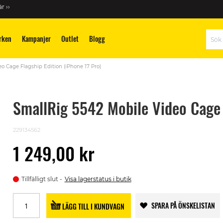
r ››
rken
Kampanjer
Outlet
Blogg
Sök
o Cage Flagship Edition (iPhone 17 Pro)
SmallRig 5542 Mobile Video Cage F
229134562
1 249,00 kr
Tillfälligt slut
Visa lagerstatus i butik
SPARA PÅ ÖNSKELISTAN
LÄGG TILL I KUNDVAGN