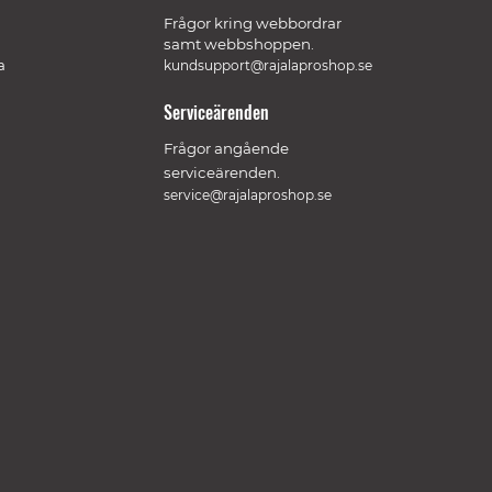
Frågor kring webbordrar
samt webbshoppen.
a
kundsupport@rajalaproshop.se
Serviceärenden
Frågor angående
serviceärenden.
service@rajalaproshop.se