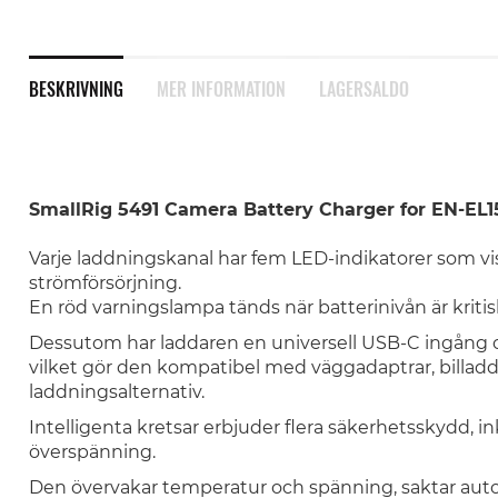
BESKRIVNING
MER INFORMATION
LAGERSALDO
SmallRig 5491 Camera Battery Charger for EN-EL1
Varje laddningskanal har fem LED-indikatorer som vis
strömförsörjning.
En röd varningslampa tänds när batterinivån är kritisk
Dessutom har laddaren en universell USB-C ingång 
vilket gör den kompatibel med väggadaptrar, billa
laddningsalternativ.
Intelligenta kretsar erbjuder flera säkerhetsskydd, 
överspänning.
Den övervakar temperatur och spänning, saktar auto