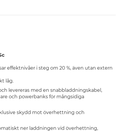
5c
ar effektnivåer i steg om 20 %, även utan extern
t låg.
och levereras med en snabbladdningskabel,
ddare och powerbanks för mångsidiga
inklusive skydd mot överhettning och
matiskt ner laddningen vid överhettning,