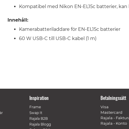
Kompatibel med
Nikon EN-EL15c
batterier, ka
Innehåll:
Kamerabatteriladdare för
EN-EL15c batterier
60 W USB-C till USB-C kabel (1 m)
Inspiration
Betalningssätt
Visa
Frame
Mastercard
är
Swap It
Rajala - Faktur
Rajala B2B
Rajala - Konto
Rajala Blogg