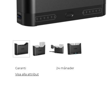
Skip
to
the
Garanti
24 månader
beginning
Visa alla attribut
of
the
images
gallery