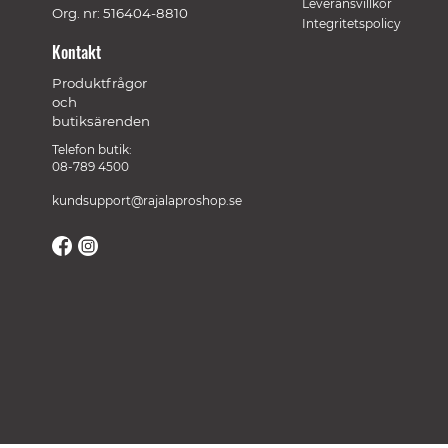
Leveransvillkor
Org. nr: 516404-8810
Integritetspolicy
Kontakt
Produktfrågor
och
butiksärenden
Telefon butik:
08-789 4500
kundsupport@rajalaproshop.se