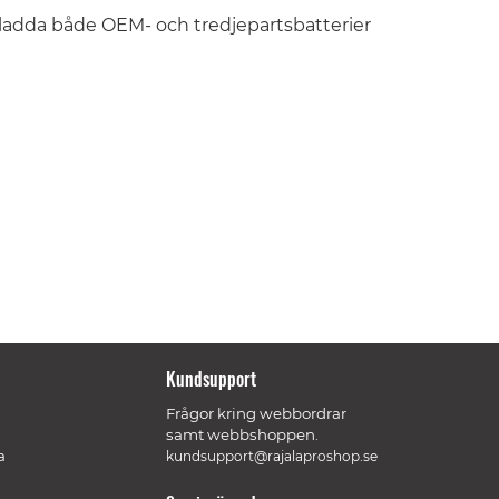
n ladda både OEM- och tredjepartsbatterier
Kundsupport
Frågor kring webbordrar
samt webbshoppen.
a
kundsupport@rajalaproshop.se