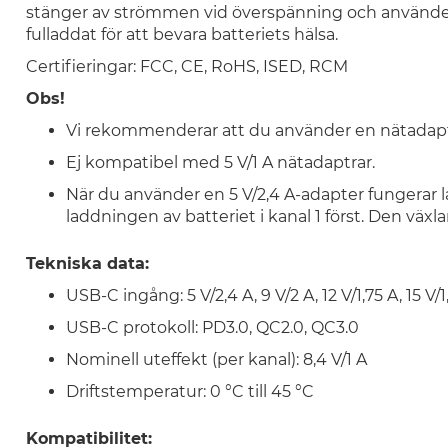
stänger av strömmen vid överspänning och använder 
fulladdat för att bevara batteriets hälsa.
Certifieringar: FCC, CE, RoHS, ISED, RCM
Obs!
Vi rekommenderar att du använder en nätadapte
Ej kompatibel med 5 V/1 A nätadaptrar.
När du använder en 5 V/2,4 A-adapter fungerar l
laddningen av batteriet i kanal 1 först. Den växlar
Tekniska data:
USB-C ingång: 5 V/2,4 A, 9 V/2 A, 12 V/1,75 A, 15 V/
USB-C protokoll: PD3.0, QC2.0, QC3.0
Nominell uteffekt (per kanal): 8,4 V/1 A
Driftstemperatur: 0 °C till 45 °C
Kompatibilitet: