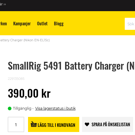
r ››
rken
Kampanjer
Outlet
Blogg
Sök
attery Charger (Nikon EN-EL15c)
SmallRig 5491 Battery Charger (N
229135085
390,00 kr
Tillgänglig
Visa lagerstatus i butik
SPARA PÅ ÖNSKELISTAN
LÄGG TILL I KUNDVAGN