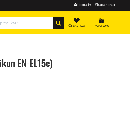
Logga in
Skapa konto
SÖK
Önskelista
Varukorg
ikon EN-EL15c)