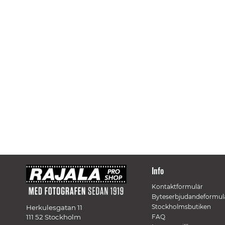
Info
Kontaktformulär
Byteserbjudandeformul
Stockholmsbutiken
Herkulesgatan 11
111 52 Stockholm
FAQ