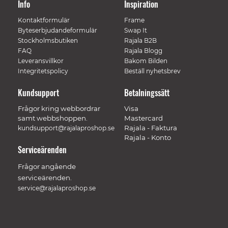
Info
Inspiration
Kontaktformulär
Frame
Byteserbjudandeformulär
Swap It
Stockholmsbutiken
Rajala B2B
FAQ
Rajala Blogg
Leveransvillkor
Bakom Bilden
Integritetspolicy
Beställ nyhetsbrev
Kundsupport
Betalningssätt
Frågor kring webbordrar
Visa
samt webbshoppen.
Mastercard
Rajala - Faktura
kundsupport@rajalaproshop.se
Rajala - Konto
Serviceärenden
Frågor angående
serviceärenden.
service@rajalaproshop.se