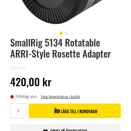
SmallRig 5134 Rotatable
Skip
to
ARRI-Style Rosette Adapter
the
beginning
of
the
229133325
images
gallery
420,00 kr
Tillfälligt slut
Visa lagerstatus i butik
LÄGG TILL I KUNDVAGN