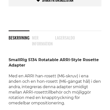
SPARA PÅ ÖNSKELISTAN
BESKRIVNING
MER
LAGERSALDO
INFORMATION
SmallRig 5134 Rotatable ARRI-Style Rosette
Adapter
Med en ARRI han-rosett (M6-skruv) i ena
änden och en hon-rosett (M6-gängat hål) i den
andra, integreras denna adapter smidigt
mellan ARRI-rosetttillbehör och möjliggör
rotation med en knapptryckning för
omedelbar ompositionering.