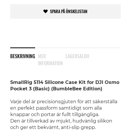
SPARA PÅ ÖNSKELISTAN
BESKRIVNING
MER
LAGERSALDO
INFORMATION
SmallRig 5114 Silicone Case Kit for DJI Osmo
Pocket 3 (Basic) (BumbleBee Edition)
Varje del är precisionsgjuten för att säkerställa
en perfekt passform samtidigt som alla
knappar och portar är fullt tillgängliga.
Den är tillverkad av mjukt, hudvänlig silikon
och ger ett bekvämt, anti-slip grepp.