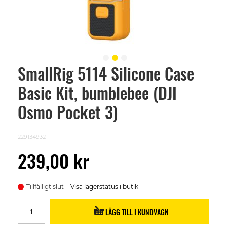
SmallRig 5114 Silicone Case
Skip
to
Basic Kit, bumblebee (DJI
the
beginning
of
Osmo Pocket 3)
the
images
gallery
229134932
239,00 kr
Tillfälligt slut
Visa lagerstatus i butik
LÄGG TILL I KUNDVAGN