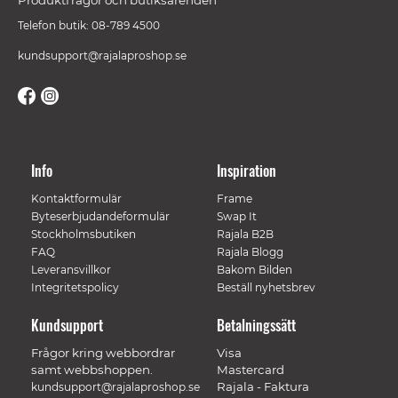
Produktfrågor och butiksärenden
Telefon butik: 08-789 4500
kundsupport@rajalaproshop.se
Info
Inspiration
Kontaktformulär
Frame
Byteserbjudandeformulär
Swap It
Stockholmsbutiken
Rajala B2B
FAQ
Rajala Blogg
Leveransvillkor
Bakom Bilden
Integritetspolicy
Beställ nyhetsbrev
Kundsupport
Betalningssätt
Frågor kring webbordrar
Visa
samt webbshoppen.
Mastercard
Rajala - Faktura
kundsupport@rajalaproshop.se