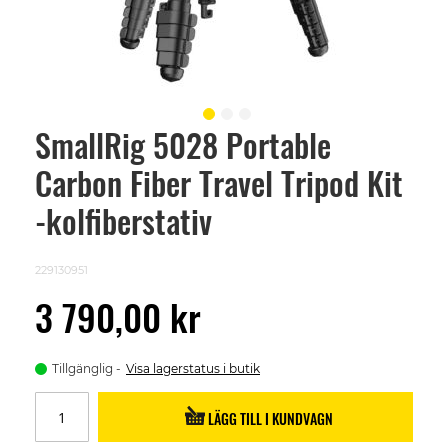
SmallRig 5028 Portable
Skip
to
Carbon Fiber Travel Tripod Kit
the
beginning
of
-kolfiberstativ
the
images
gallery
229130951
3 790,00 kr
Tillgänglig
Visa lagerstatus i butik
LÄGG TILL I KUNDVAGN