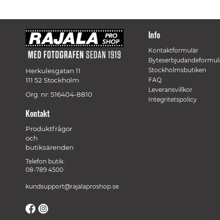
Info
Kontaktformulär
Byteserbjudandeformul
Stockholmsbutiken
Herkulesgatan 11
111 52 Stockholm
FAQ
Leveransvillkor
Org. nr: 516404-8810
Integritetspolicy
Kontakt
Produktfrågor
och
butiksärenden
Telefon butik:
08-789 4500
kundsupport@rajalaproshop.se