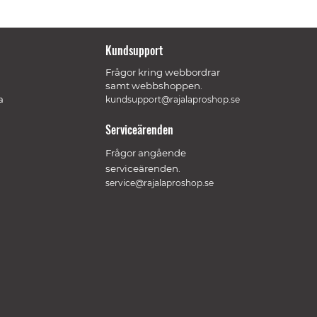
Kundsupport
Frågor kring webbordrar
samt webbshoppen.
a
kundsupport@rajalaproshop.se
Serviceärenden
Frågor angående
serviceärenden.
service@rajalaproshop.se