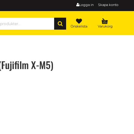
Logga in
Skapa konto
SÖK
Önskelista
Varukorg
(Fujifilm X-M5)