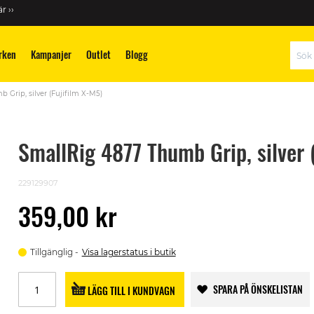
r ››
rken
Kampanjer
Outlet
Blogg
Sök
 Grip, silver (Fujifilm X-M5)
SmallRig 4877 Thumb Grip, silver 
229129907
359,00 kr
Tillgänglig
Visa lagerstatus i butik
SPARA PÅ ÖNSKELISTAN
LÄGG TILL I KUNDVAGN