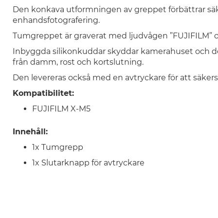
Den konkava utformningen av greppet förbättrar s
enhandsfotografering.
Tumgreppet är graverat med ljudvågen ”FUJIFILM” oc
Inbyggda silikonkuddar skyddar kamerahuset och de
från damm, rost och kortslutning.
Den levereras också med en avtryckare för att säker
Kompatibilitet:
FUJIFILM X-M5
Innehåll:
1x Tumgrepp
1x Slutarknapp för avtryckare