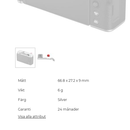
Skip
to
the
Mått
66.8 x 27.2 x 9 mm
beginning
Vikt
6 g
of
the
Färg
Silver
images
gallery
Garanti
24 månader
Visa alla attribut