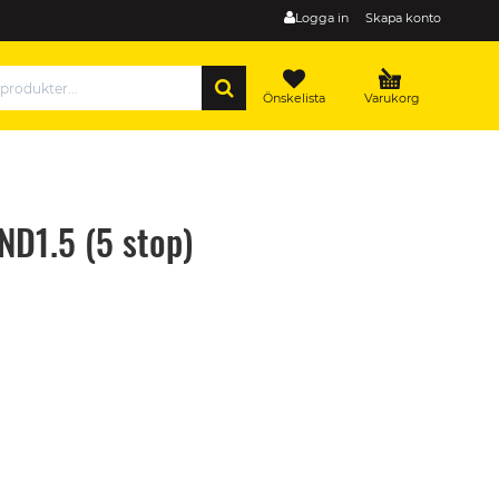
Logga in
Skapa konto
SÖK
Önskelista
Varukorg
ND1.5 (5 stop)