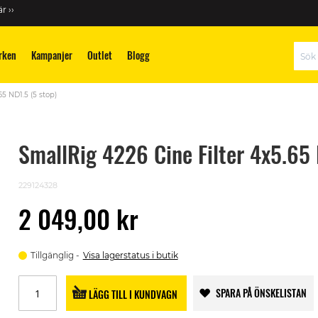
r ››
rken
Kampanjer
Outlet
Blogg
Sök
65 ND1.5 (5 stop)
SmallRig 4226 Cine Filter 4x5.65 
229124328
2 049,00 kr
Tillgänglig
Visa lagerstatus i butik
SPARA PÅ ÖNSKELISTAN
LÄGG TILL I KUNDVAGN