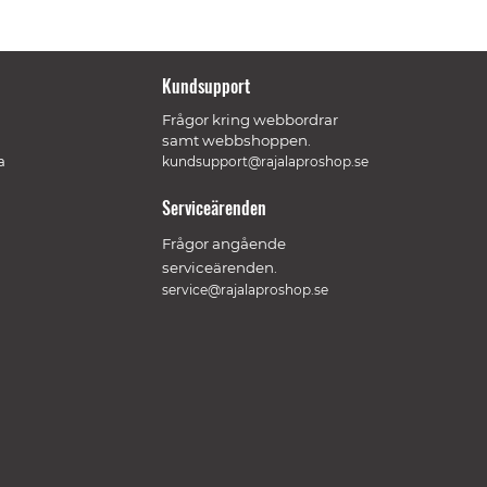
Kundsupport
Frågor kring webbordrar
samt webbshoppen.
a
kundsupport@rajalaproshop.se
Serviceärenden
Frågor angående
serviceärenden.
service@rajalaproshop.se