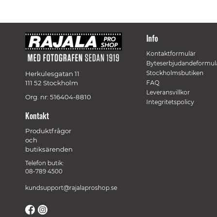
Info
Kontaktformulär
Byteserbjudandeformul
Stockholmsbutiken
Herkulesgatan 11
111 52 Stockholm
FAQ
Leveransvillkor
Org. nr: 516404-8810
Integritetspolicy
Kontakt
Produktfrågor
och
butiksärenden
Telefon butik:
08-789 4500
kundsupport@rajalaproshop.se