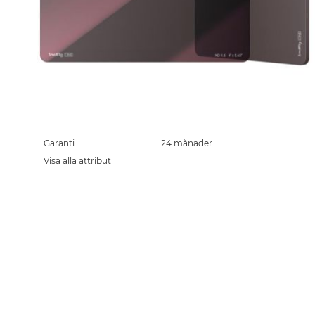
Skip
to
the
Garanti
24 månader
beginning
Visa alla attribut
of
the
images
gallery