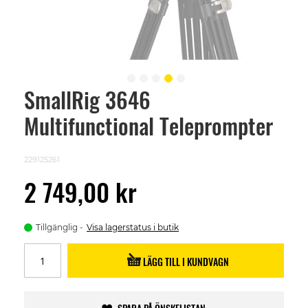
SmallRig 3646
Skip
to
Multifunctional Teleprompter
the
beginning
of
the
229125261
images
gallery
2 749,00 kr
Tillgänglig
Visa lagerstatus i butik
LÄGG TILL I KUNDVAGN