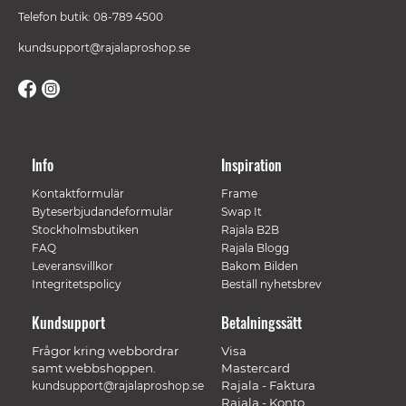
Telefon butik: 08-789 4500
kundsupport@rajalaproshop.se
Info
Inspiration
Kontaktformulär
Frame
Byteserbjudandeformulär
Swap It
Stockholmsbutiken
Rajala B2B
FAQ
Rajala Blogg
Leveransvillkor
Bakom Bilden
Integritetspolicy
Beställ nyhetsbrev
Kundsupport
Betalningssätt
Frågor kring webbordrar
Visa
samt webbshoppen.
Mastercard
Rajala - Faktura
kundsupport@rajalaproshop.se
Rajala - Konto