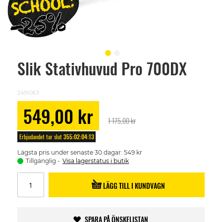
Slik Stativhuvud Pro 700DX
Skip
to
the
beginning
2491063
of
the
Special
549,00 kr
images
Price
1 175,00 kr
gallery
Erbjudandet tar slut
355
:
02
:
04
:
13
Lägsta pris under senaste 30 dagar: 549 kr
Tillgänglig
Visa lagerstatus i butik
LÄGG TILL I KUNDVAGN
SPARA PÅ ÖNSKELISTAN