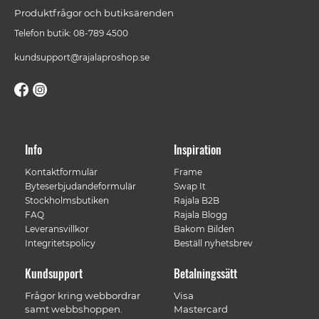
Produktfrågor och butiksärenden
Telefon butik: 08-789 4500
kundsupport@rajalaproshop.se
Info
Inspiration
Kontaktformulär
Frame
Byteserbjudandeformulär
Swap It
Stockholmsbutiken
Rajala B2B
FAQ
Rajala Blogg
Leveransvillkor
Bakom Bilden
Integritetspolicy
Beställ nyhetsbrev
Kundsupport
Betalningssätt
Frågor kring webbordrar
Visa
samt webbshoppen.
Mastercard