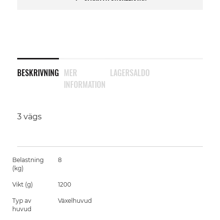
BESKRIVNING
MER
LAGERSALDO
INFORMATION
3 vägs
Belastning
8
(kg)
Vikt (g)
1200
Typ av
Växelhuvud
huvud