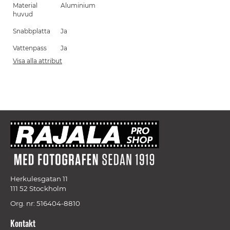
Material
Aluminium
huvud
Snabbplatta
Ja
Vattenpass
Ja
Visa alla attribut
Herkulesgatan 11
111 52 Stockholm
Org. nr: 516404-8810
Kontakt