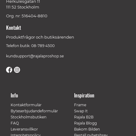
Herkulesgatan 11
111 52 Stockholm
Org. nr: 516404-8810
Kontakt
Produktfrågor och butiksärenden
Telefon butik: 08-789 4500
kundsupport@rajalaproshop.se
Info
Inspiration
Kontaktformulär
Frame
Byteserbjudandeformulär
Swap It
Stockholmsbutiken
Rajala B2B
FAQ
Rajala Blogg
Leveransvillkor
Bakom Bilden
Integritetspolicy
Beställ nyhetsbrev