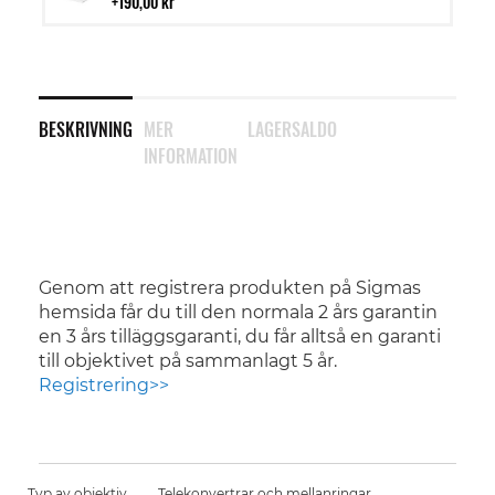
i
190,00 kr
kundvagn
BESKRIVNING
MER
LAGERSALDO
INFORMATION
Genom att registrera produkten på Sigmas
hemsida får du till den normala 2 års garantin
en 3 års tilläggsgaranti, du får alltså en garanti
till objektivet på sammanlagt 5 år.
Registrering>>
Typ av objektiv
Telekonvertrar och mellanringar