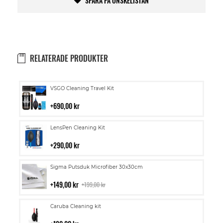
SPARA PÅ ÖNSKELISTAN
RELATERADE PRODUKTER
Lägg
VSGO Cleaning Travel Kit
till
i
690,00 kr
kundvagn
Lägg
LensPen Cleaning Kit
till
i
290,00 kr
kundvagn
Lägg
Sigma Putsduk Microfiber 30x30cm
till
i
149,00 kr
199,00 kr
kundvagn
Lägg
Caruba Cleaning kit
till