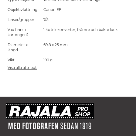
Objektivfattning
Canon EF
Linser/grupper
7/5
Vad finns i
1.4x telekonverter, främre och bakre lock
kartongen?
Diameter x
69.8 x 25 mm
längd
Vikt
190 g
Visa alla attribut