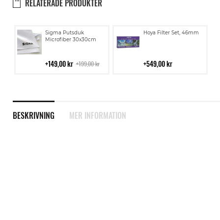
RELATERADE PRODUKTER
Lägg
Lägg
Sigma Putsduk
Hoya Filter Set, 46mm
till
till
Microfiber 30x30cm
i
i
kundvagn
kundvagn
149,00 kr
549,00 kr
199,00 kr
BESKRIVNING
MER INFORMATION