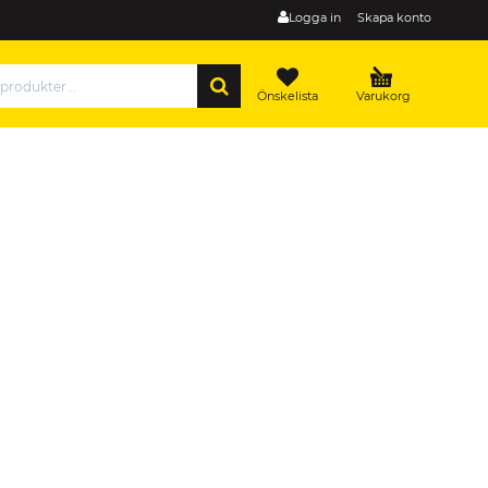
Logga in
Skapa konto
SÖK
Önskelista
Varukorg