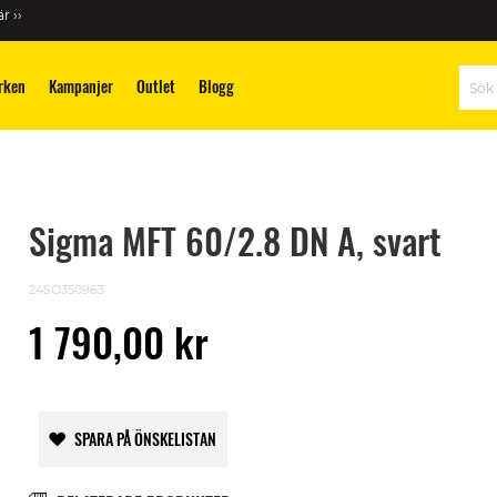
r ››
rken
Kampanjer
Outlet
Blogg
Sök
Sigma MFT 60/2.8 DN A, svart
24SO350963
1 790,00 kr
SPARA PÅ ÖNSKELISTAN