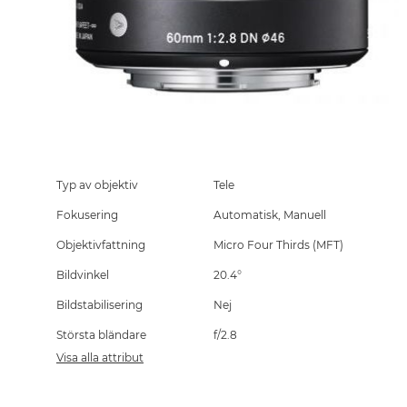
Skip
to
the
Typ av objektiv
Tele
beginning
Fokusering
Automatisk, Manuell
of
the
Objektivfattning
Micro Four Thirds (MFT)
images
gallery
Bildvinkel
20.4°
Bildstabilisering
Nej
Största bländare
f/2.8
Visa alla attribut