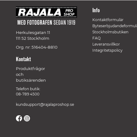
Info
Kontaktformulär
Byteserbjudandeformul
Stockholmsbutiken
Herkulesgatan 11
111 52 Stockholm
FAQ
Leveransvillkor
Org. nr: 516404-8810
Integritetspolicy
Kontakt
Produktfrågor
och
butiksärenden
Telefon butik:
08-789 4500
kundsupport@rajalaproshop.se