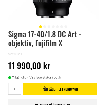
Sigma 17-40/1.8 DC Art -
Skip
to
objektiv, Fujifilm X
the
beginning
of
the
1001214975
images
gallery
11 990,00 kr
Tillgänglig
Visa lagerstatus i butik
LÄGG TILL I KUNDVAGN