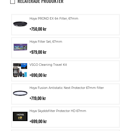
RELATERADE PRODUKTER
Lägg
Hoya PROND EX 64 Filter, 67mm
till
i
750,00 kr
kundvagn
Lägg
Hoya Filter Set, 67mm
till
i
979,00 kr
kundvagn
Lägg
VSGO Cleaning Travel Kit
till
i
690,00 kr
kundvagn
Lägg
Hoya Fusion Antistatic Next Protector 67mm filter
till
i
719,00 kr
kundvagn
Lägg
Hoya Skyddsfilter Protector HD 67mm
till
i
699,00 kr
kundvagn