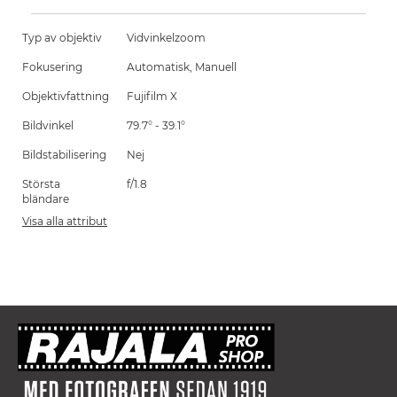
Typ av objektiv
Vidvinkelzoom
Fokusering
Automatisk, Manuell
Objektivfattning
Fujifilm X
Bildvinkel
79.7° - 39.1°
Bildstabilisering
Nej
Största
f/1.8
bländare
Visa alla attribut