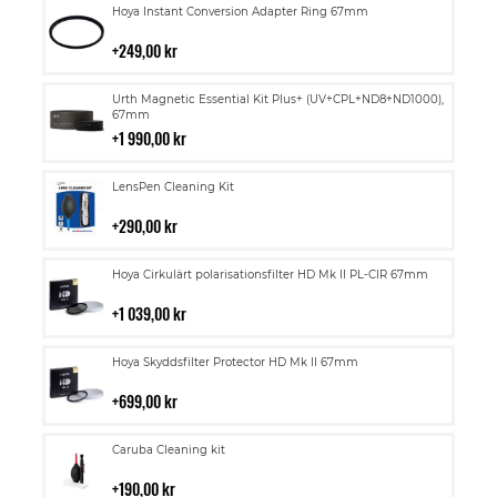
Lägg
Hoya Instant Conversion Adapter Ring 67mm
till
i
249,00 kr
kundvagn
Lägg
Urth Magnetic Essential Kit Plus+ (UV+CPL+ND8+ND1000),
till
67mm
i
1 990,00 kr
kundvagn
Lägg
LensPen Cleaning Kit
till
i
290,00 kr
kundvagn
Lägg
Hoya Cirkulärt polarisationsfilter HD Mk II PL-CIR 67mm
till
i
1 039,00 kr
kundvagn
Lägg
Hoya Skyddsfilter Protector HD Mk II 67mm
till
i
699,00 kr
kundvagn
Lägg
Caruba Cleaning kit
till
i
190,00 kr