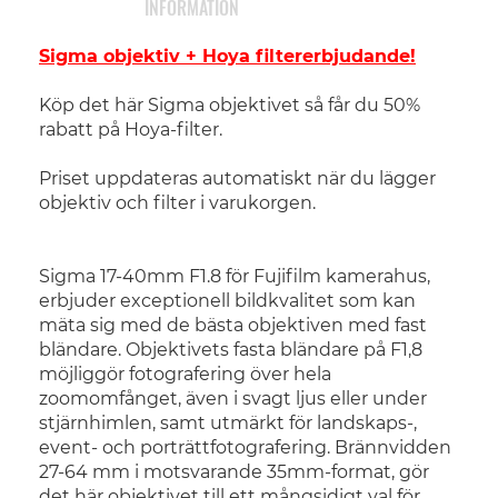
INFORMATION
Sigma objektiv + Hoya filtererbjudande!
Köp det här Sigma objektivet så får du 50%
rabatt på Hoya-filter.
Priset uppdateras automatiskt när du lägger
objektiv och filter i varukorgen.
Sigma 17-40mm F1.8 för Fujifilm kamerahus,
erbjuder exceptionell bildkvalitet som kan
mäta sig med de bästa objektiven med fast
bländare. Objektivets fasta bländare på F1,8
möjliggör fotografering över hela
zoomomfånget, även i svagt ljus eller under
stjärnhimlen, samt utmärkt för landskaps-,
event- och porträttfotografering. Brännvidden
27-64 mm i motsvarande 35mm-format, gör
det här objektivet till ett mångsidigt val för