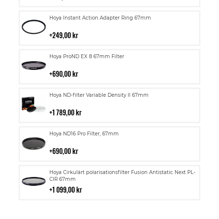
kundvagn
Lägg
Hoya Instant Action Adapter Ring 67mm
till
i
249,00 kr
kundvagn
Lägg
Hoya ProND EX 8 67mm Filter
till
i
690,00 kr
kundvagn
Lägg
Hoya ND-filter Variable Density II 67mm
till
i
1 789,00 kr
kundvagn
Lägg
Hoya ND16 Pro Filter, 67mm
till
i
690,00 kr
kundvagn
Lägg
Hoya Cirkulärt polarisationsfilter Fusion Antistatic Next PL-
till
CIR 67mm
i
1 099,00 kr
kundvagn