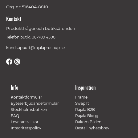
Org. nr: 516404-8810
Kontakt
Produktfrågor och butiksärenden
Telefon butik: 08-789 4500
kundsupport@rajalaproshop.se
Info
Inspiration
Kontaktformulär
Frame
Byteserbjudandeformulär
Swap It
Stockholmsbutiken
Rajala B2B
FAQ
Rajala Blogg
Leveransvillkor
Bakom Bilden
Integritetspolicy
Beställ nyhetsbrev