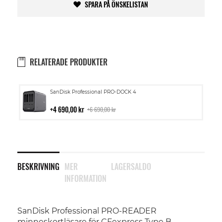
SPARA PÅ ÖNSKELISTAN
RELATERADE PRODUKTER
Lägg
SanDisk Professional PRO-DOCK 4
till
i
4 690,00 kr
6 690,00 kr
kundvagn
BESKRIVNING
MER
LAGERSALDO
INFORMATION
SanDisk Professional PRO-READER
minneskortläsare för CFexpress Type B -