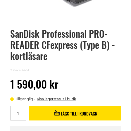
SanDisk Professional PRO-
Skip
to
READER CFexpress (Type B) -
the
beginning
of
kortläsare
the
images
gallery
2364394461
1 590,00 kr
Tillgänglig
Visa lagerstatus i butik
LÄGG TILL I KUNDVAGN