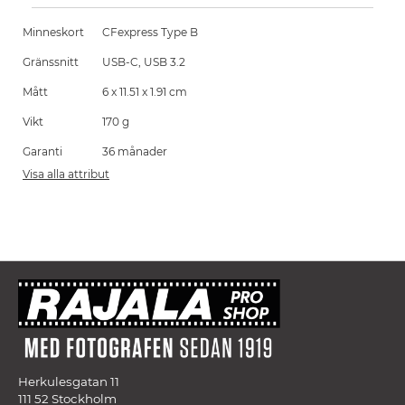
Minneskort
CFexpress Type B
Gränssnitt
USB-C, USB 3.2
Mått
6 x 11.51 x 1.91 cm
Vikt
170 g
Garanti
36 månader
Visa alla attribut
Herkulesgatan 11
111 52 Stockholm