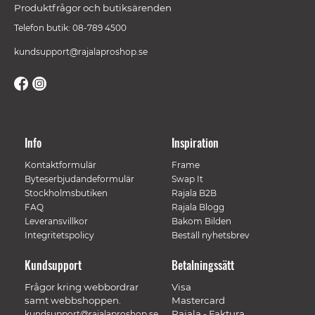
Produktfrågor och butiksärenden
Telefon butik: 08-789 4500
kundsupport@rajalaproshop.se
Info
Inspiration
Kontaktformulär
Frame
Byteserbjudandeformulär
Swap It
Stockholmsbutiken
Rajala B2B
FAQ
Rajala Blogg
Leveransvillkor
Bakom Bilden
Integritetspolicy
Beställ nyhetsbrev
Kundsupport
Betalningssätt
Frågor kring webbordrar
Visa
samt webbshoppen.
Mastercard
Rajala - Faktura
kundsupport@rajalaproshop.se