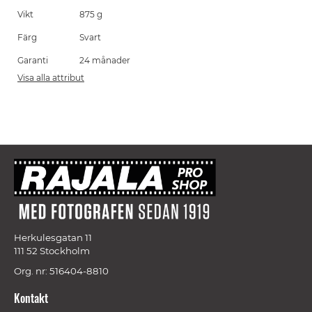
Vikt
875 g
Färg
Svart
Garanti
24 månader
Visa alla attribut
Herkulesgatan 11
111 52 Stockholm
Org. nr: 516404-8810
Kontakt