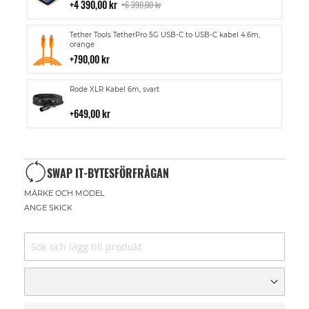
i
4 390,00 kr
6 390,00 kr
kundvagn
Lägg
Tether Tools TetherPro 5G USB-C to USB-C kabel 4.6m,
till
orange
i
790,00 kr
kundvagn
Lägg
Rode XLR Kabel 6m, svart
till
i
649,00 kr
kundvagn
SWAP IT-BYTESFÖRFRÅGAN
MÄRKE OCH MODEL
ANGE SKICK