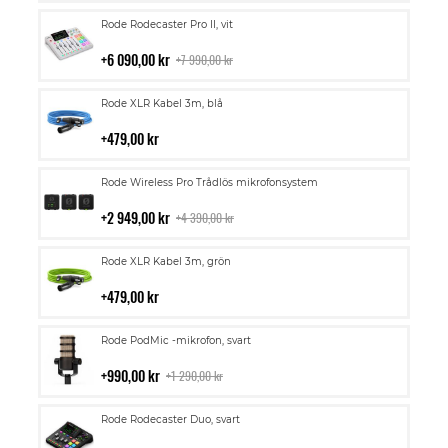
Lägg
Rode Rodecaster Pro II, vit
till
i
6 090,00 kr
7 990,00 kr
kundvagn
Lägg
Rode XLR Kabel 3m, blå
till
i
479,00 kr
kundvagn
Lägg
Rode Wireless Pro Trådlös mikrofonsystem
till
i
2 949,00 kr
4 390,00 kr
kundvagn
Lägg
Rode XLR Kabel 3m, grön
till
i
479,00 kr
kundvagn
Lägg
Rode PodMic -mikrofon, svart
till
i
990,00 kr
1 290,00 kr
kundvagn
Lägg
Rode Rodecaster Duo, svart
till