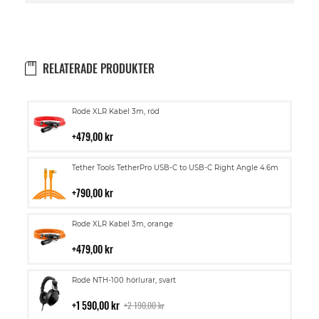
RELATERADE PRODUKTER
Lägg
Rode XLR Kabel 3m, röd
till
i
479,00 kr
kundvagn
Lägg
Tether Tools TetherPro USB-C to USB-C Right Angle 4.6m
till
i
790,00 kr
kundvagn
Lägg
Rode XLR Kabel 3m, orange
till
i
479,00 kr
kundvagn
Lägg
Rode NTH-100 hörlurar, svart
till
i
1 590,00 kr
2 190,00 kr
kundvagn