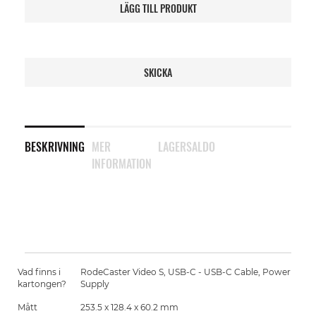
LÄGG TILL PRODUKT
SKICKA
BESKRIVNING
MER
LAGERSALDO
INFORMATION
Vad finns i
RodeCaster Video S, USB-C - USB-C Cable, Power
kartongen?
Supply
Mått
253.5 x 128.4 x 60.2 mm