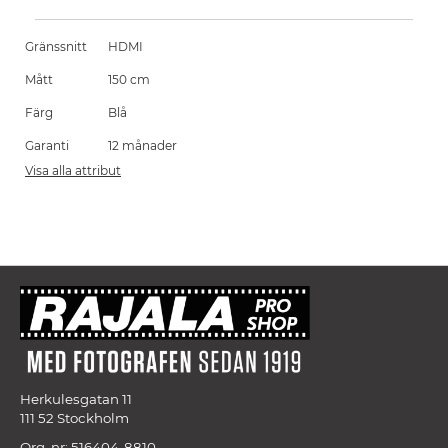
Gränssnitt
HDMI
Mått
150 cm
Färg
Blå
Garanti
12 månader
Visa alla attribut
Herkulesgatan 11
111 52 Stockholm
Org. nr: 516404-8810