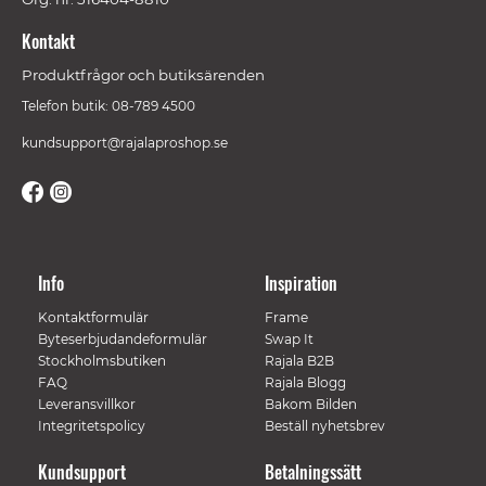
Kontakt
Produktfrågor och butiksärenden
Telefon butik: 08-789 4500
kundsupport@rajalaproshop.se
Info
Inspiration
Kontaktformulär
Frame
Byteserbjudandeformulär
Swap It
Stockholmsbutiken
Rajala B2B
FAQ
Rajala Blogg
Leveransvillkor
Bakom Bilden
Integritetspolicy
Beställ nyhetsbrev
Kundsupport
Betalningssätt