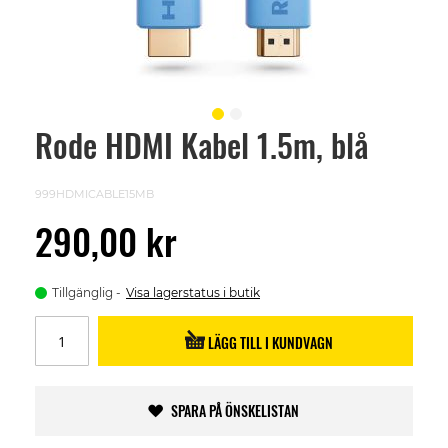
Rode HDMI Kabel 1.5m, blå
Skip
to
the
beginning
999HDMICABLE15MB
of
the
290,00 kr
images
gallery
Tillgänglig
Visa lagerstatus i butik
LÄGG TILL I KUNDVAGN
SPARA PÅ ÖNSKELISTAN