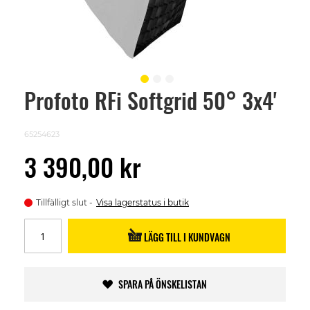
Profoto RFi Softgrid 50° 3x4'
Skip
to
the
beginning
65254623
of
the
3 390,00 kr
images
gallery
Tillfälligt slut
Visa lagerstatus i butik
LÄGG TILL I KUNDVAGN
SPARA PÅ ÖNSKELISTAN