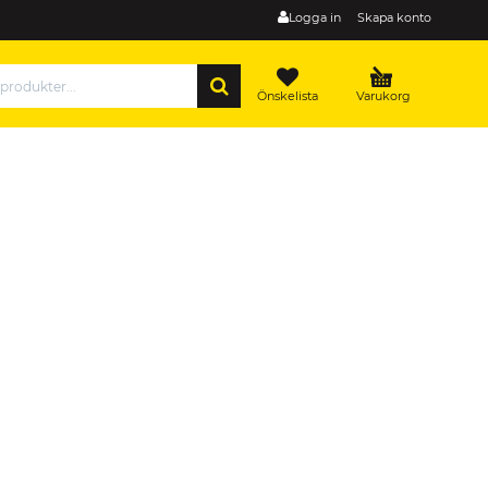
Logga in
Skapa konto
SÖK
Önskelista
Varukorg