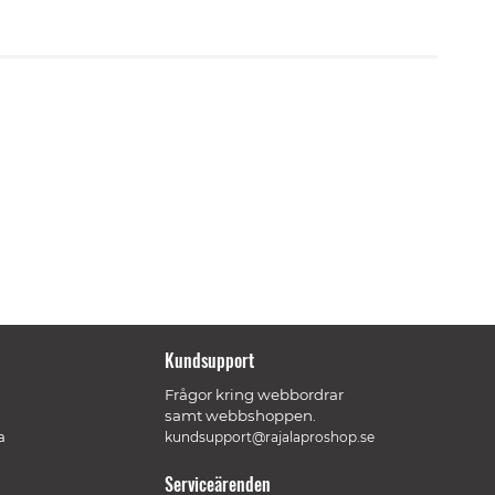
Kundsupport
Frågor kring webbordrar
samt webbshoppen.
a
kundsupport@rajalaproshop.se
Serviceärenden