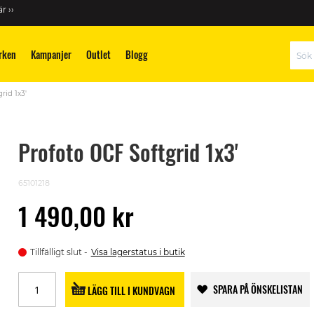
r ››
rken
Kampanjer
Outlet
Blogg
Sök
rid 1x3'
Profoto OCF Softgrid 1x3'
65101218
1 490,00 kr
Tillfälligt slut
Visa lagerstatus i butik
SPARA PÅ ÖNSKELISTAN
LÄGG TILL I KUNDVAGN