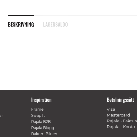
BESKRIVNING
LAGERSALDO
Inspiration
Betalningssätt
Visa
Frame
Mastercard
är
Swap It
Rajala - Faktur
Rajala B2B
Rajala - Konto
Rajala Blogg
Bakom Bilden