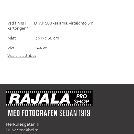
Vad finns i
D1 Air 500 -salama, virtajohto 5m
kartongen?
Mått
13 x 17 x 30 cm
Vikt
2.44 kg
Visa alla attribut
Herkulesgatan 11
111 52 Stockholm