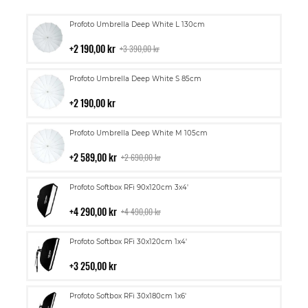
Lägg
Profoto Umbrella Deep White L 130cm
till
i
2 190,00 kr
3 390,00 kr
kundvagn
Lägg
Profoto Umbrella Deep White S 85cm
till
i
2 190,00 kr
kundvagn
Lägg
Profoto Umbrella Deep White M 105cm
till
i
2 589,00 kr
2 690,00 kr
kundvagn
Lägg
Profoto Softbox RFi 90x120cm 3x4'
till
i
4 290,00 kr
4 490,00 kr
kundvagn
Lägg
Profoto Softbox RFi 30x120cm 1x4'
till
i
3 250,00 kr
kundvagn
Lägg
Profoto Softbox RFi 30x180cm 1x6'
till