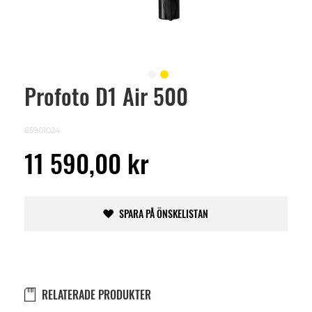
Profoto D1 Air 500
Skip
to
the
beginning
65901024
of
the
11 590,00 kr
images
gallery
SPARA PÅ ÖNSKELISTAN
RELATERADE PRODUKTER