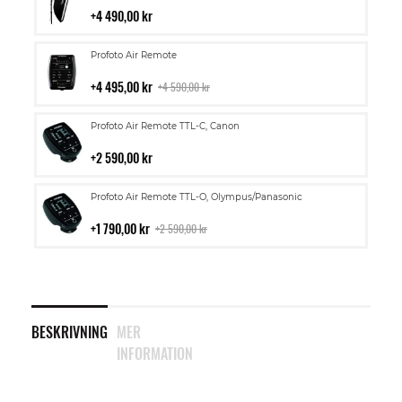
i
4 490,00 kr
kundvagn
Lägg
Profoto Air Remote
till
i
4 495,00 kr
4 590,00 kr
kundvagn
Lägg
Profoto Air Remote TTL-C, Canon
till
i
2 590,00 kr
kundvagn
Lägg
Profoto Air Remote TTL-O, Olympus/Panasonic
till
i
1 790,00 kr
2 590,00 kr
kundvagn
BESKRIVNING
MER
INFORMATION