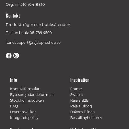
Org. nr: 516404-8810
Kontakt
Produktfrågor och butiksärenden
Telefon butik: 08-789 4500
kundsupport@rajalaproshop.se
Info
Inspiration
Kontaktformulär
Frame
Byteserbjudandeformulär
Swap It
Stockholmsbutiken
Rajala B2B
FAQ
Rajala Blogg
Leveransvillkor
Bakom Bilden
Integritetspolicy
Beställ nyhetsbrev