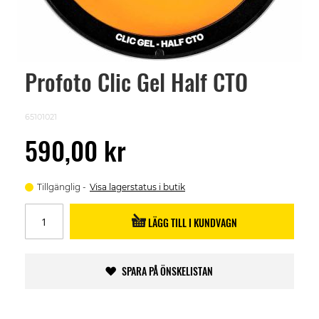
Profoto Clic Gel Half CTO
Skip
to
the
beginning
65101021
of
the
590,00 kr
images
gallery
Tillgänglig
Visa lagerstatus i butik
LÄGG TILL I KUNDVAGN
SPARA PÅ ÖNSKELISTAN