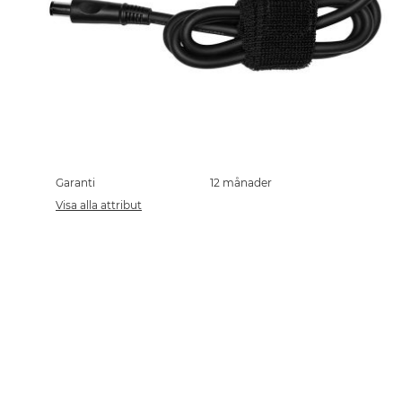
Skip
to
the
Garanti
12 månader
beginning
Visa alla attribut
of
the
images
gallery