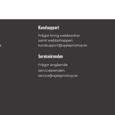
Kundsupport
Frågor kring webbordrar
samt webbshoppen.
a
kundsupport@rajalaproshop.se
Serviceärenden
Frågor angående
serviceärenden.
service@rajalaproshop.se