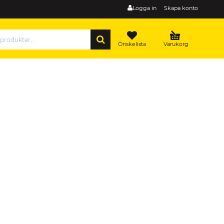
Logga in
Skapa konto
SÖK
Önskelista
Varukorg