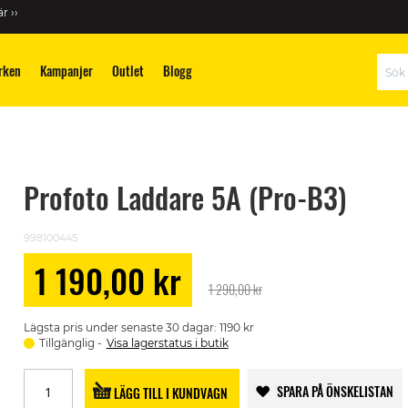
r ››
rken
Kampanjer
Outlet
Blogg
Sök
Profoto Laddare 5A (Pro-B3)
998100445
1 190,00 kr
Special
1 290,00 kr
Price
Lägsta pris under senaste 30 dagar: 1190 kr
Tillgänglig
Visa lagerstatus i butik
SPARA PÅ ÖNSKELISTAN
LÄGG TILL I KUNDVAGN