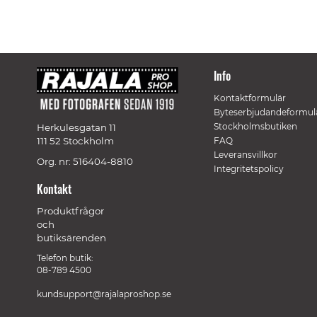
Info
Kontaktformulär
Byteserbjudandeformul
Stockholmsbutiken
Herkulesgatan 11
111 52 Stockholm
FAQ
Leveransvillkor
Org. nr: 516404-8810
Integritetspolicy
Kontakt
Produktfrågor
och
butiksärenden
Telefon butik:
08-789 4500
kundsupport@rajalaproshop.se