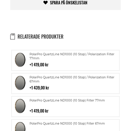
SPARA PÅ ÖNSKELISTAN
RELATERADE PRODUKTER
Lägg
PolarPro QuartzLine ND1000 (10 Stop) / Polarization Filter
till
77mm
i
1 419,00 kr
kundvagn
Lägg
PolarPro QuartzLine ND1000 (10 Stop) / Polarization Filter
till
67mm
i
1 439,00 kr
kundvagn
Lägg
PolarPro QuartzLine ND1000 (10 Stop) Filter 77mm
till
i
1 419,00 kr
kundvagn
Lägg
PolarPro QuartzLine ND1000 (10 Stop) Filter 67mm
till