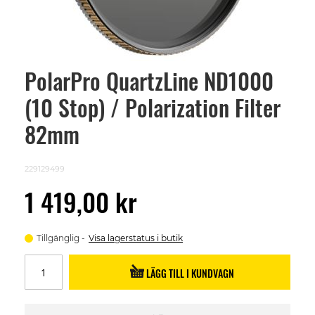
PolarPro QuartzLine ND1000
Skip
to
(10 Stop) / Polarization Filter
the
beginning
of
82mm
the
images
gallery
229129499
1 419,00 kr
Tillgänglig
Visa lagerstatus i butik
LÄGG TILL I KUNDVAGN