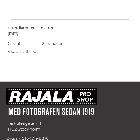
Filterdiameter
82 mm
(mm)
Garanti
12 månader
Visa alla attribut
Herkulesgatan 11
111 52 Stockholm
Org. nr: 516404-8810