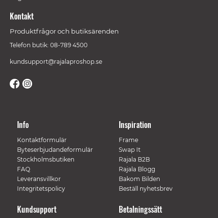
Kontakt
Produktfrågor och butiksärenden
Telefon butik: 08-789 4500
kundsupport@rajalaproshop.se
Info
Inspiration
Kontaktformulär
Frame
Byteserbjudandeformulär
Swap It
Stockholmsbutiken
Rajala B2B
FAQ
Rajala Blogg
Leveransvillkor
Bakom Bilden
Integritetspolicy
Beställ nyhetsbrev
Kundsupport
Betalningssätt