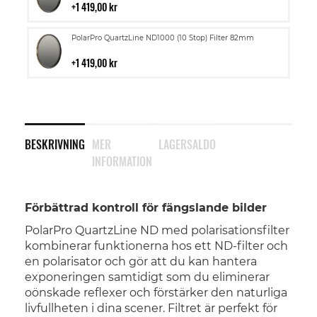
i
1 419,00 kr
kundvagn
Lägg
PolarPro QuartzLine ND1000 (10 Stop) Filter 82mm
till
i
1 419,00 kr
kundvagn
BESKRIVNING
MER
LAGERSALDO
INFORMATION
Förbättrad kontroll för fängslande bilder
PolarPro QuartzLine ND med polarisationsfilter
kombinerar funktionerna hos ett ND-filter och
en polarisator och gör att du kan hantera
exponeringen samtidigt som du eliminerar
oönskade reflexer och förstärker den naturliga
livfullheten i dina scener. Filtret är perfekt för