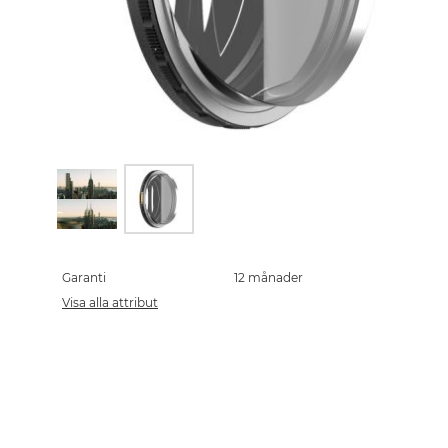
Skip
to
the
Garanti
12 månader
beginning
Visa alla attribut
of
the
images
gallery