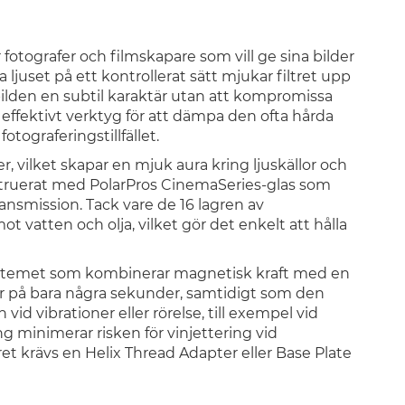
 fotografer och filmskapare som vill ge sina bilder
ljuset på ett kontrollerat sätt mjukar filtret upp
bilden en subtil karaktär utan att kompromissa
ffektivt verktyg för att dämpa den ofta hårda
otograferingstillfället.
er, vilket skapar en mjuk aura kring ljuskällor och
nstruerat med PolarPros CinemaSeries-glas som
ransmission. Tack vare de 16 lagren av
t vatten och olja, vilket gör det enkelt att hålla
ystemet som kombinerar magnetisk kraft med en
ter på bara några sekunder, samtidigt som den
n vid vibrationer eller rörelse, till exempel vid
 minimerar risken för vinjettering vid
ret krävs en Helix Thread Adapter eller Base Plate