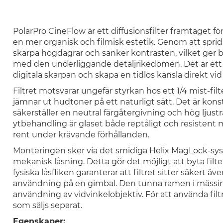
PolarPro CineFlow är ett diffusionsfilter framtaget för
en mer organisk och filmisk estetik. Genom att sprida 
skarpa högdagrar och sänker kontrasten, vilket ger 
med den underliggande detaljrikedomen. Det är ett e
digitala skärpan och skapa en tidlös känsla direkt vid f
Filtret motsvarar ungefär styrkan hos ett 1/4 mist-filt
jämnar ut hudtoner på ett naturligt sätt. Det är ko
säkerställer en neutral färgåtergivning och hög ljust
ytbehandling är glaset både reptåligt och resistent mo
rent under krävande förhållanden.
Monteringen sker via det smidiga Helix MagLock-s
mekanisk låsning. Detta gör det möjligt att byta fil
fysiska låsfliken garanterar att filtret sitter säkert äve
användning på en gimbal. Den tunna ramen i mässing
användning av vidvinkelobjektiv. För att använda filt
som säljs separat.
Egenskaper: