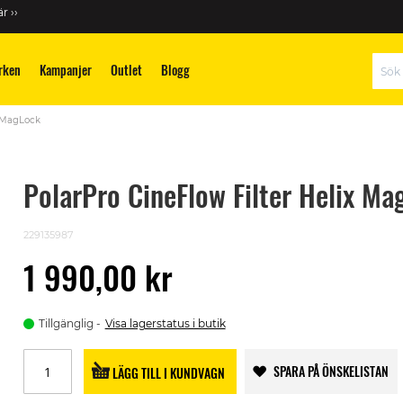
r ››
rken
Kampanjer
Outlet
Blogg
Sök
x MagLock
PolarPro CineFlow Filter Helix Ma
229135987
1 990,00 kr
Tillgänglig
Visa lagerstatus i butik
SPARA PÅ ÖNSKELISTAN
LÄGG TILL I KUNDVAGN