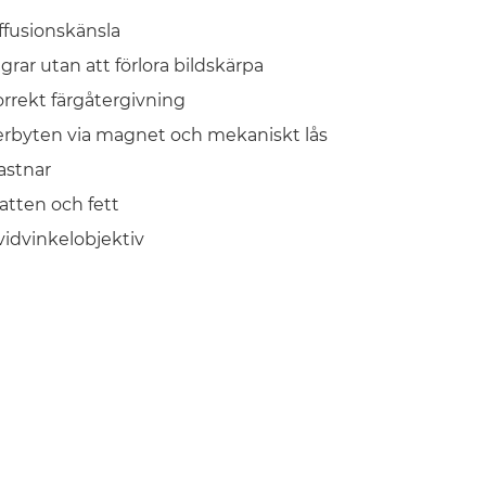
ffusionskänsla
ar utan att förlora bildskärpa
orrekt färgåtergivning
terbyten via magnet och mekaniskt lås
fastnar
atten och fett
 vidvinkelobjektiv