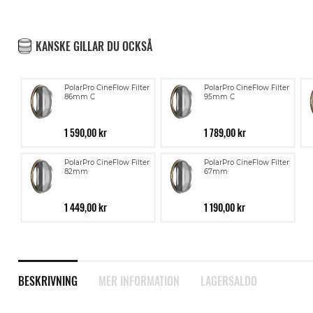
KANSKE GILLAR DU OCKSÅ
PolarPro CineFlow Filter
PolarPro CineFlow Filter
86mm C
95mm C
1 590,00 kr
1 789,00 kr
PolarPro CineFlow Filter
PolarPro CineFlow Filter
82mm
67mm
1 449,00 kr
1 190,00 kr
BESKRIVNING
MER INFORMATION
LAGERSALDO