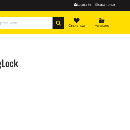
Logga in
Skapa konto
SÖK
Önskelista
Varukorg
gLock