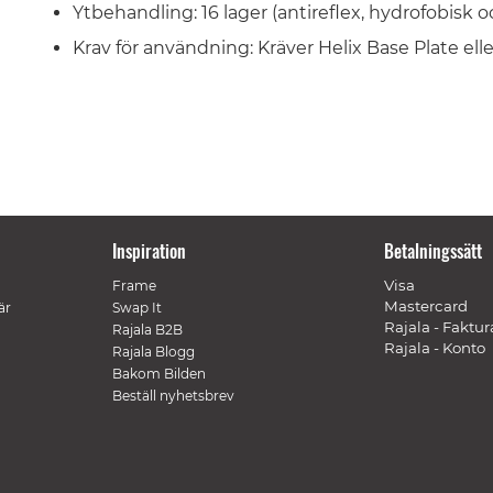
Ytbehandling: 16 lager (antireflex, hydrofobisk o
Krav för användning: Kräver Helix Base Plate elle
Inspiration
Betalningssätt
Visa
Frame
Mastercard
är
Swap It
Rajala - Faktur
Rajala B2B
Rajala - Konto
Rajala Blogg
Bakom Bilden
Beställ nyhetsbrev