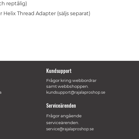
ch reptålig)
r Helix Thread Adapter (säljs separat)
Kundsupport
Frågor kring webbordrar
samt webbshoppen.
a
kundsupport@rajalaproshop.se
Serviceärenden
Frågor angående
serviceärenden.
service@rajalaproshop.se