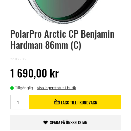
PolarPro Arctic CP Benjamin
Skip
to
Hardman 86mm (C)
the
beginning
of
the
229135106
images
gallery
1 690,00 kr
Tillgänglig
Visa lagerstatus i butik
LÄGG TILL I KUNDVAGN
SPARA PÅ ÖNSKELISTAN