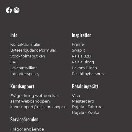
Info
Inspiration
Kontaktformulär
Frame
Byteserbjudandeformulär
Swap It
Stockholmsbutiken
Rajala B2B
FAQ
Rajala Blogg
Leveransvillkor
Bakom Bilden
Integritetspolicy
Beställ nyhetsbrev
Kundsupport
Betalningssätt
Frågor kring webbordrar
Visa
samt webbshoppen.
Mastercard
Rajala - Faktura
kundsupport@rajalaproshop.se
Rajala - Konto
Serviceärenden
Frågor angående