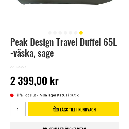
Peak Design Travel Duffel 65L
Skip
to
-väska, sage
the
beginning
of
the
229123350
images
gallery
2 399,00 kr
Tillfälligt slut
Visa lagerstatus i butik
LÄGG TILL I KUNDVAGN