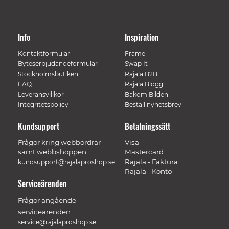
Info
Inspiration
Kontaktformulär
Frame
Byteserbjudandeformulär
Swap It
Stockholmsbutiken
Rajala B2B
FAQ
Rajala Blogg
Leveransvillkor
Bakom Bilden
Integritetspolicy
Beställ nyhetsbrev
Kundsupport
Betalningssätt
Frågor kring webbordrar
Visa
samt webbshoppen.
Mastercard
Rajala - Faktura
kundsupport@rajalaproshop.se
Rajala - Konto
Serviceärenden
Frågor angående
serviceärenden.
service@rajalaproshop.se