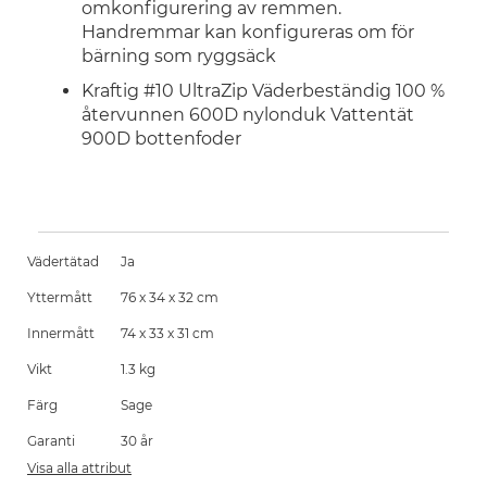
omkonfigurering av remmen.
Handremmar kan konfigureras om för
bärning som ryggsäck
Kraftig #10 UltraZip Väderbeständig 100 %
återvunnen 600D nylonduk Vattentät
900D bottenfoder
Vädertätad
Ja
Yttermått
76 x 34 x 32 cm
Innermått
74 x 33 x 31 cm
Vikt
1.3 kg
Färg
Sage
Garanti
30 år
Visa alla attribut