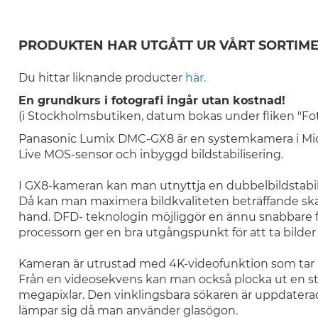
PRODUKTEN HAR UTGÅTT UR VÅRT SORTIME
Du hittar liknande producter
här.
En grundkurs i fotografi ingår utan kostnad!
(i Stockholmsbutiken, datum bokas under fliken "Fo
Panasonic Lumix DMC-GX8 är en systemkamera i Micr
Live MOS-sensor och inbyggd bildstabilisering.
I GX8-kameran kan man utnyttja en dubbelbildstabilis
Då kan man maximera bildkvaliteten beträffande skärp
hand. DFD- teknologin möjliggör en ännu snabbare 
processorn ger en bra utgångspunkt för att ta bilder i
Kameran är utrustad med 4K-videofunktion som tar up
Från en videosekvens kan man också plocka ut en st
megapixlar. Den vinklingsbara sökaren är uppdaterad 
lämpar sig då man använder glasögon.