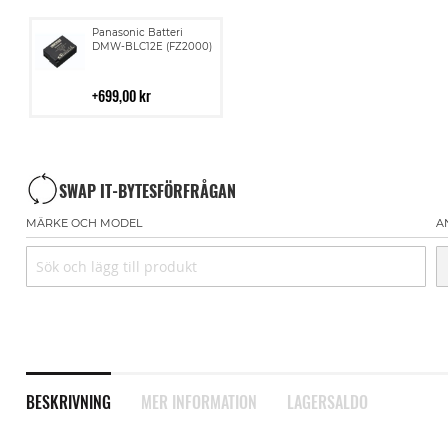
Lägg
Panasonic Batteri
till
DMW-BLC12E (FZ2000)
i
kundvagn
699,00 kr
SWAP IT-BYTESFÖRFRÅGAN
MÄRKE OCH MODEL
A
BESKRIVNING
MER INFORMATION
LAGERSALDO