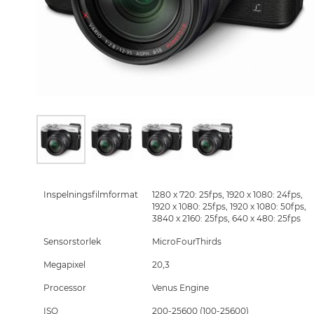
Skip
to
the
Inspelningsfilmformat
1280 x 720: 25fps, 1920 x 1080: 24fps,
beginning
1920 x 1080: 25fps, 1920 x 1080: 50fps,
of
3840 x 2160: 25fps, 640 x 480: 25fps
the
Sensorstorlek
MicroFourThirds
images
gallery
Megapixel
20,3
Processor
Venus Engine
ISO
200-25600 (100-25600)