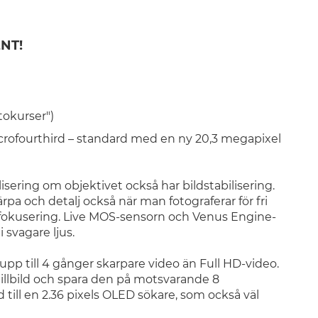
NT!
tokurser")
ofourthird – standard med en ny 20,3 megapixel
ering om objektivet också har bildstabilisering.
a och detalj också när man fotograferar för fri
fokusering. Live MOS-sensorn och Venus Engine-
 svagare ljus.
p till 4 gånger skarpare video än Full HD-video.
illbild och spara den på motsvarande 8
till en 2.36 pixels OLED sökare, som också väl