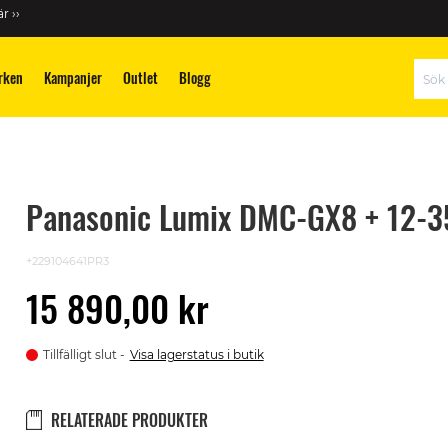
r ››
rken
Kampanjer
Outlet
Blogg
Sök
Panasonic Lumix DMC-GX8 + 12-35
+229104641PR3
15 890,00 kr
Tillfälligt slut
Visa lagerstatus i butik
RELATERADE PRODUKTER