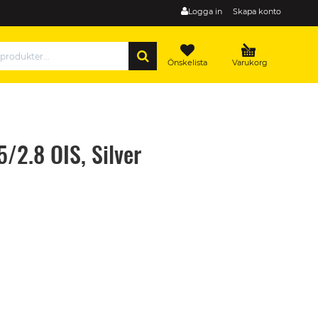
Logga in
Skapa konto
SÖK
Önskelista
Varukorg
/2.8 OIS, Silver