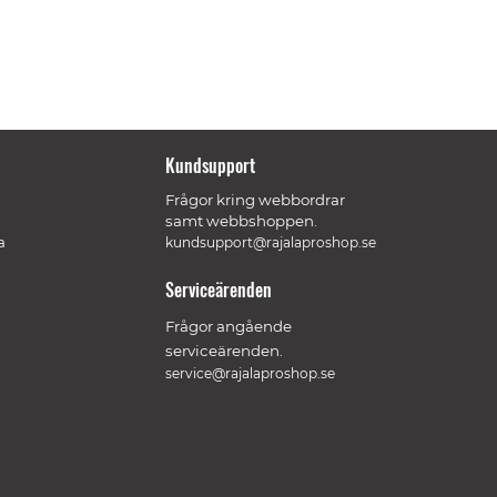
Kundsupport
Frågor kring webbordrar
samt webbshoppen.
a
kundsupport@rajalaproshop.se
Serviceärenden
Frågor angående
serviceärenden.
service@rajalaproshop.se