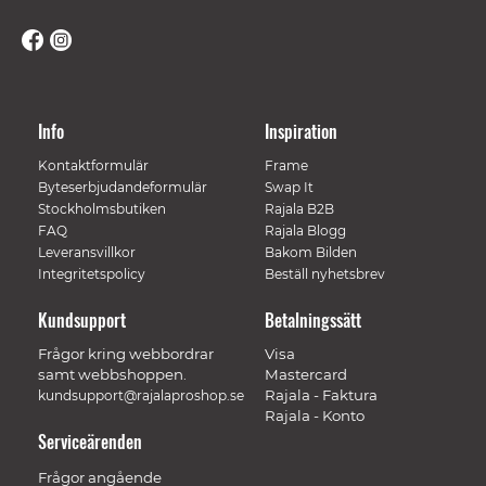
Info
Inspiration
Kontaktformulär
Frame
Byteserbjudandeformulär
Swap It
Stockholmsbutiken
Rajala B2B
FAQ
Rajala Blogg
Leveransvillkor
Bakom Bilden
Integritetspolicy
Beställ nyhetsbrev
Kundsupport
Betalningssätt
Frågor kring webbordrar
Visa
samt webbshoppen.
Mastercard
Rajala - Faktura
kundsupport@rajalaproshop.se
Rajala - Konto
Serviceärenden
Frågor angående