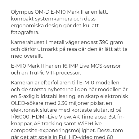
Olympus OM-D E-M10 Mark II är en lätt,
kompakt systemkamera och dess
ergonomiska design gör det kul att
fotografera.
Kamerahuset i metall väger endast 390 gram
och därför utmärkt på resa där den är lätt att ta
med överallt.
E-M10 Mark II har en 16.1MP Live MOS-sensor
och en TruPic VIII-processor.
Kameran är efterföljaren till E-M10 modellen
och de största nyheterna i den här modellen är
en 5-axlig bildstabilisering, en skarp elektronisk
OLED-sökare med 2,36 miljoner pixlar, en
elektronisk slutare med kortaste slutartid på
1/16000, HDMI-Live View, 4K Timelapse, 3st fn-
knappar, AF tracking samt WiFI+Live
composite-exponeringsmöjlighet. Dessutom
går det att spela in Full HD-video med 60