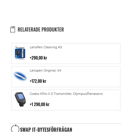
RELATERADE PRODUKTER
Lägg
LensPen Cleaning Kit
till
i
290,00 kr
kundvagn
Lägg
Lenspen Original, Vit
till
i
172,00 kr
kundvagn
Lägg
Godox XPro II O Transmitter, Olympus/Panasonic
till
i
1 290,00 kr
kundvagn
SWAP IT-BYTESFÖRFRÅGAN