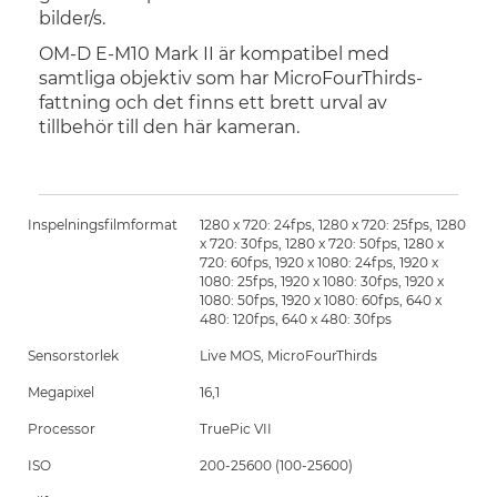
bilder/s.
OM-D E-M10 Mark II är kompatibel med
samtliga objektiv som har MicroFourThirds-
fattning och det finns ett brett urval av
tillbehör till den här kameran.
Inspelningsfilmformat
1280 x 720: 24fps, 1280 x 720: 25fps, 1280
x 720: 30fps, 1280 x 720: 50fps, 1280 x
720: 60fps, 1920 x 1080: 24fps, 1920 x
1080: 25fps, 1920 x 1080: 30fps, 1920 x
1080: 50fps, 1920 x 1080: 60fps, 640 x
480: 120fps, 640 x 480: 30fps
Sensorstorlek
Live MOS, MicroFourThirds
Megapixel
16,1
Processor
TruePic VII
ISO
200-25600 (100-25600)