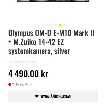
Olympus OM-D E-M10 Mark II
Skip
to
+ M.Zuiko 14-42 EZ
the
beginning
of
systemkamera, silver
the
images
gallery
+23V207050SE000PR1
4 490,00 kr
Tillfälligt slut
SPARA PÅ ÖNSKELISTAN