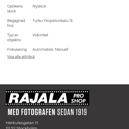
Optikens
Nyskick
skick
Begagnad
Turku Yliopistonkatu 13
hos
Typ av
Vidvinkel
objektiv
Fokusering
Automatisk, Manuell
Visa alla attribut
Herkulesgatan 11
111 52 Stockholm