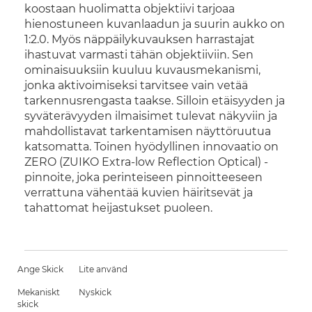
koostaan huolimatta objektiivi tarjoaa
hienostuneen kuvanlaadun ja suurin aukko on
1:2.0. Myös näppäilykuvauksen harrastajat
ihastuvat varmasti tähän objektiiviin. Sen
ominaisuuksiin kuuluu kuvausmekanismi,
jonka aktivoimiseksi tarvitsee vain vetää
tarkennusrengasta taakse. Silloin etäisyyden ja
syväterävyyden ilmaisimet tulevat näkyviin ja
mahdollistavat tarkentamisen näyttöruutua
katsomatta. Toinen hyödyllinen innovaatio on
ZERO (ZUIKO Extra-low Reflection Optical) -
pinnoite, joka perinteiseen pinnoitteeseen
verrattuna vähentää kuvien häiritsevät ja
tahattomat heijastukset puoleen.
Ange Skick
Lite använd
Mekaniskt
Nyskick
skick