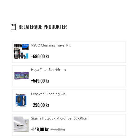
RELATERADE PRODUKTER
Lägg
VSGO Cleaning Travel Kit
till
i
690,00 kr
kundvagn
Lägg
Hoya Filter Set, 46mm
till
i
549,00 kr
kundvagn
Lägg
LensPen Cleaning Kit
till
i
290,00 kr
kundvagn
Lägg
Sigma Putsduk Microfiber 30x30cm
till
i
149,00 kr
199,00 kr
kundvagn