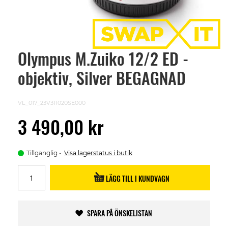
Olympus M.Zuiko 12/2 ED -
Skip
to
objektiv, Silver BEGAGNAD
the
beginning
of
the
VL_017_23V311020SE000
images
gallery
3 490,00 kr
Tillgänglig
Visa lagerstatus i butik
LÄGG TILL I KUNDVAGN
SPARA PÅ ÖNSKELISTAN