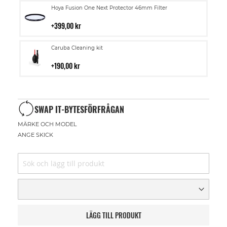
Lägg
Hoya Fusion One Next Protector 46mm Filter
till
i
399,00 kr
kundvagn
Lägg
Caruba Cleaning kit
till
i
190,00 kr
kundvagn
SWAP IT-BYTESFÖRFRÅGAN
MÄRKE OCH MODEL
ANGE SKICK
LÄGG TILL PRODUKT