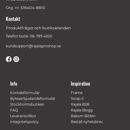
Org. nr: 516404-8810
Kontakt
Produktfrågor och butiksärenden
Telefon butik: 08-789 4500
kundsupport@rajalaproshop.se
Info
Inspiration
Kontaktformulär
Frame
Byteserbjudandeformulär
Swap It
Stockholmsbutiken
Rajala B2B
FAQ
Rajala Blogg
Leveransvillkor
Bakom Bilden
Integritetspolicy
Beställ nyhetsbrev