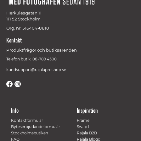
Herkulesgatan 11
111 52 Stockholm
Org. nr: 516404-8810
Kontakt
Produktfrågor och butiksärenden
Telefon butik: 08-789 4500
kundsupport@rajalaproshop.se
Info
Inspiration
Kontaktformulär
Frame
Byteserbjudandeformulär
Swap It
Stockholmsbutiken
Rajala B2B
FAQ
Rajala Blogg