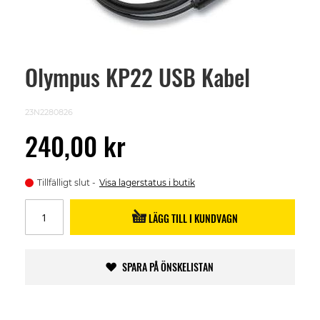
Olympus KP22 USB Kabel
Skip
to
the
beginning
23N2280826
of
the
240,00 kr
images
gallery
Tillfälligt slut
Visa lagerstatus i butik
LÄGG TILL I KUNDVAGN
SPARA PÅ ÖNSKELISTAN