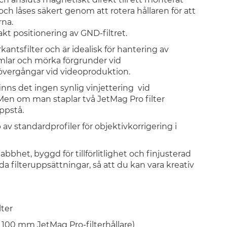
och låses säkert genom att rotera hållaren för att
rna.
akt positionering av GND-filtret.
ntsfilter och är idealisk för hantering av
himlar och mörka förgrunder vid
sövergångar vid videoproduktion.
nns det ingen synlig vinjettering vid
Men om man staplar två JetMag Pro filter
ppstå.
p av standardprofiler för objektivkorrigering i
bhet, byggd för tillförlitlighet och finjusterad
ida filteruppsättningar, så att du kan vara kreativ
lter
r 100 mm JetMag Pro-filterhållare)