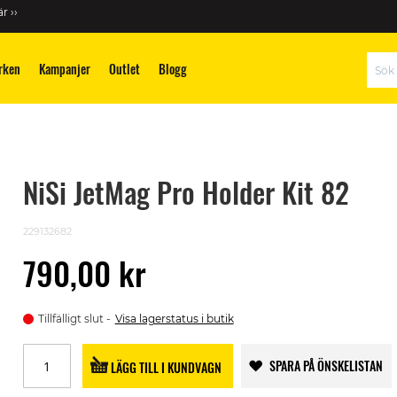
r ››
rken
Kampanjer
Outlet
Blogg
Sök
NiSi JetMag Pro Holder Kit 82
229132682
790,00 kr
Tillfälligt slut
Visa lagerstatus i butik
SPARA PÅ ÖNSKELISTAN
LÄGG TILL I KUNDVAGN