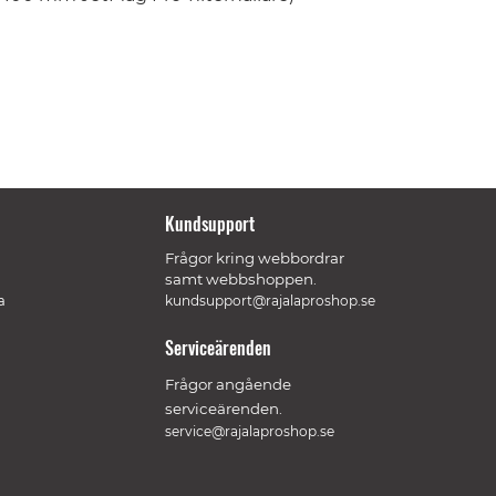
Kundsupport
Frågor kring webbordrar
samt webbshoppen.
a
kundsupport@rajalaproshop.se
Serviceärenden
Frågor angående
serviceärenden.
service@rajalaproshop.se