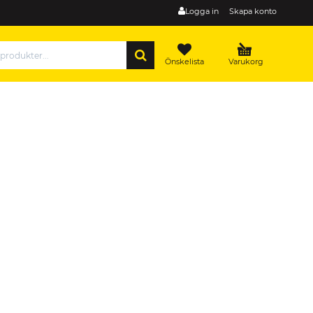
Logga in
Skapa konto
SÖK
Önskelista
Varukorg