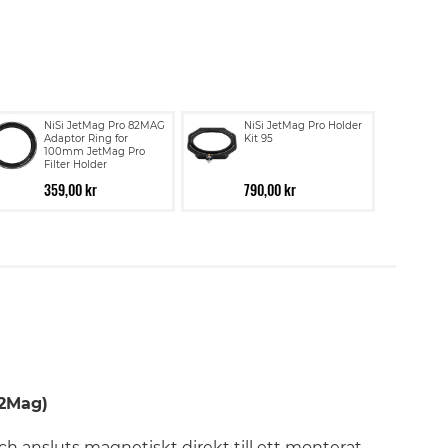
NiSi JetMag Pro 82MAG
NiSi JetMag Pro Holder
Adaptor Ring for
Kit 95
100mm JetMag Pro
Filter Holder
359,00 kr
790,00 kr
 82Mag)
ch ansluts magnetiskt direkt till ett monterat