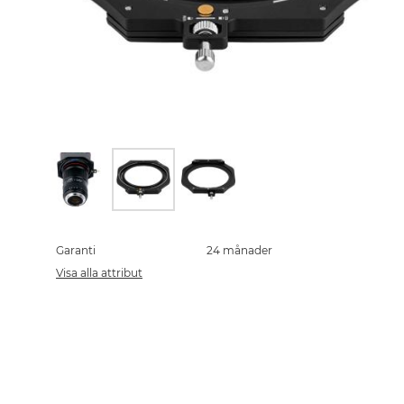
Skip
to
the
Garanti
24 månader
beginning
Visa alla attribut
of
the
images
gallery