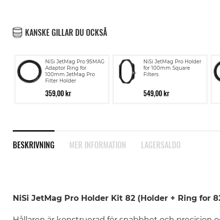
KANSKE GILLAR DU OCKSÅ
NiSi JetMag Pro 95MAG
NiSi JetMag Pro Holder
Adaptor Ring for
for 100mm Square
100mm JetMag Pro
Filters
Filter Holder
359,00 kr
549,00 kr
BESKRIVNING
MER INFORMATION
LAGERSALDO
NiSi JetMag Pro Holder Kit 82 (Holder + Ring for
Hållaren är konstruerad för snabbhet och precision o