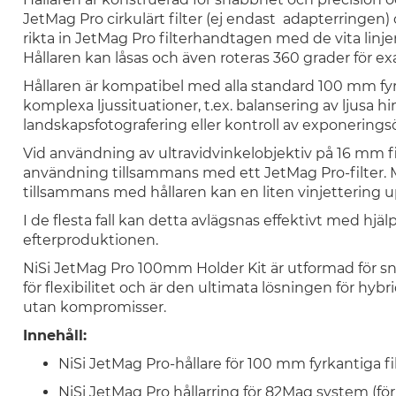
JetMag Pro cirkulärt filter (ej endast adapterringen) 
rikta in JetMag Pro filterhandtagen med de vita linje
Hållaren kan låsas och även roteras 360 grader för ex
Hållaren är kompatibel med alla standard 100 mm fyrka
komplexa ljussituationer, t.ex. balansering av ljusa 
landskapsfotografering eller kontroll av exponering
Vid användning av ultravidvinkelobjektiv på 16 mm fi
användning tillsammans med ett JetMag Pro-filter. 
tillsammans med hållaren kan en liten vinjettering u
I de flesta fall kan detta avlägsnas effektivt med hjäl
efterproduktionen.
NiSi JetMag Pro 100mm Holder Kit är utformad för snab
för flexibilitet och är den ultimata lösningen för hybr
utan kompromisser.
Innehåll:
NiSi JetMag Pro-hållare för 100 mm fyrkantiga fi
NiSi JetMag Pro hållarring för 82Mag system (fö