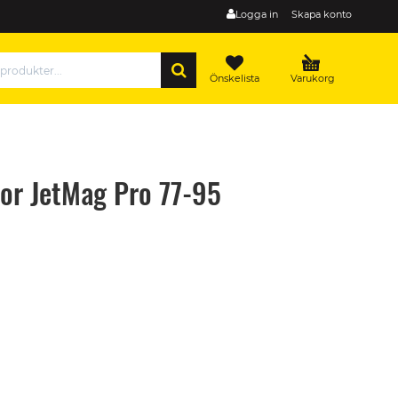
Logga in
Skapa konto
SÖK
Önskelista
Varukorg
for JetMag Pro 77-95