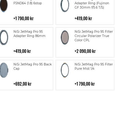
till
till
FSND64 (1.8) 6stop
Adapter Ring (Fujinon
GF 30mm f/5.6 T/S)
i
i
kundvagn
kundvagn
1 790,00 kr
419,00 kr
Lägg
Lägg
NiSi JetMag Pro 95
NiSi JetMag Pro 95 Filter
till
till
Adapter Ring 86mm
Circular Polarizer True
Color CPL
i
i
kundvagn
kundvagn
419,00 kr
2 090,00 kr
Lägg
Lägg
NiSi JetMag Pro 95 Back
NiSi JetMag Pro 95 Filter
till
till
Cap
Pure Mist 1/4
i
i
kundvagn
kundvagn
692,00 kr
1 790,00 kr