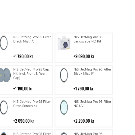
Lägg
Lägg
NiSi JetMag Pro 95 Filter
NiSi JetMag Pro 95
till
till
Black Mist 1/8
Landscape ND Kit
i
i
kundvagn
kundvagn
1 790,00 kr
9 090,00 kr
Lägg
Lägg
NiSi JetMag Pro 95 Cap
NiSi JetMag Pro 95 Filter
till
till
Kit (incl. Front & Rear
Black Mist 1/4
Cap)
i
i
kundvagn
kundvagn
1 190,00 kr
1 790,00 kr
Lägg
Lägg
NiSi JetMag Pro 95 Filter
NiSi JetMag Pro 95 Filter
till
till
Cross Screen 4x
NC UV
i
i
kundvagn
kundvagn
2 090,00 kr
2 290,00 kr
Lägg
Lägg
NiSi JetMag Pro 95 Filter
NiSi JetMag Pro 95