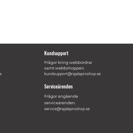
Kundsupport
Frågor kring webbordrar
samt webbshoppen.
a
kundsupport@rajalaproshop.se
Serviceärenden
Frågor angående
serviceärenden.
service@rajalaproshop.se