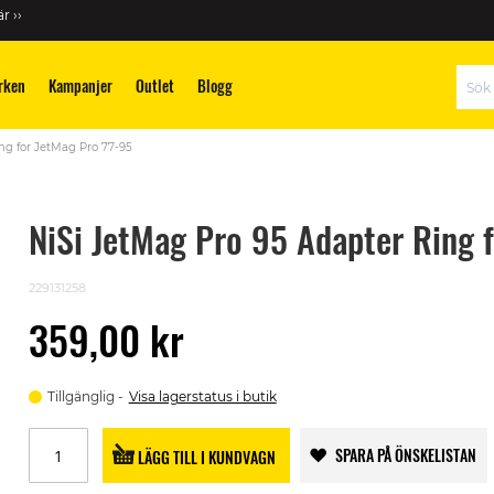
r ››
rken
Kampanjer
Outlet
Blogg
Sök
ng for JetMag Pro 77-95
NiSi JetMag Pro 95 Adapter Ring 
229131258
359,00 kr
Tillgänglig
Visa lagerstatus i butik
SPARA PÅ ÖNSKELISTAN
LÄGG TILL I KUNDVAGN