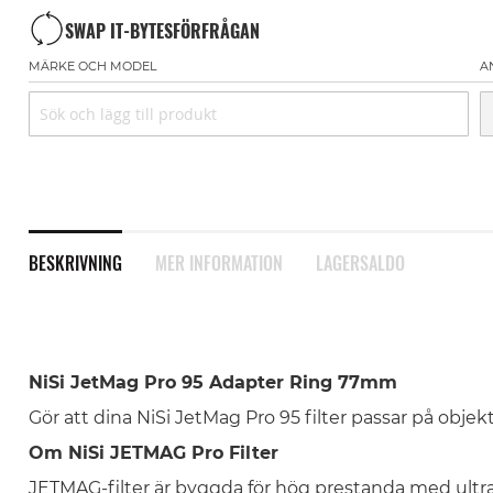
SWAP IT-BYTESFÖRFRÅGAN
MÄRKE OCH MODEL
A
BESKRIVNING
MER INFORMATION
LAGERSALDO
NiSi JetMag Pro 95 Adapter Ring 77mm
Gör att dina NiSi JetMag Pro 95 filter passar på obje
Om NiSi JETMAG Pro Filter
JETMAG-filter är byggda för hög prestanda med ultra