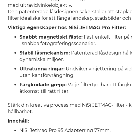
med ultravidvinkelobjektiv.
Den patenterade låsdesignen säkerställer att staplade f
filter idealiska för att fånga landskap, stadsbilder och 
Viktiga egenskaper hos NiSi JETMAG Pro Filter:
Snabbt magnetiskt fäste:
Fäst enkelt filter på
i snabba fotograferingsscenarier.
Stabil låsmekanism:
Patenterad låsdesign håller 
dynamiska miljöer.
Ultratunna ringar:
Undviker vinjettering på vidv
utan kantförvrängning.
Färgkodade grepp:
Varje filtertyp har ett färg
åtkomst till rätt filter.
Stärk din kreativa process med NiSi JETMAG-filter - 
hållbarhet.
Innehåll:
NiSi JetMag Pro 95 Adapterring 77mm.