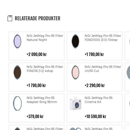
RELATERADE PRODUKTER
Lägg
Lägg
NiSi JetMag Pro 95 Filter
NiSi JetMag Pro 95 Filter
till
till
Natural Night
FSND1000 (3.0) 10stop
i
i
kundvagn
kundvagn
2 090,00 kr
1 790,00 kr
Lägg
Lägg
NiSi JetMag Pro 95 Filter
NiSi JetMag Pro 95 Filter
till
till
FSND16 (1.2) 4stop
UV/IR Cut
i
i
kundvagn
kundvagn
1 790,00 kr
2 290,00 kr
Lägg
Lägg
NiSi JetMag Pro 95
NiSi JetMag Pro 95
till
till
Adapter Ring 95mm
Cinema Kit
i
i
kundvagn
kundvagn
379,00 kr
10 590,00 kr
Lägg
Lägg
NiSi JetMag Pro 95 Filter
NiSi JetMag Pro 95