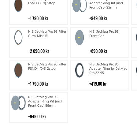
till
till
FSND8 (0.9) 3stop
Adapter Ring Kit (incl.
Front Cap) 95mm
i
i
kundvagn
kundvagn
1 790,00 kr
949,00 kr
Lägg
Lägg
NiSi JetMag Pro 95 Filter
NiSi JetMag Pro 95
till
till
Glow Mist 1/4
Front Cap
i
i
kundvagn
kundvagn
2 090,00 kr
690,00 kr
Lägg
Lägg
NiSi JetMag Pro 95 Filter
NiSi JetMag Pro 95
till
till
FSND4 (0.6) 2stop
Adapter Ring for JetMag
Pro 82-95
i
i
kundvagn
kundvagn
1 790,00 kr
419,00 kr
Lägg
NiSi JetMag Pro 95
till
Adapter Ring Kit (incl.
Front Cap) 86mm
i
kundvagn
949,00 kr