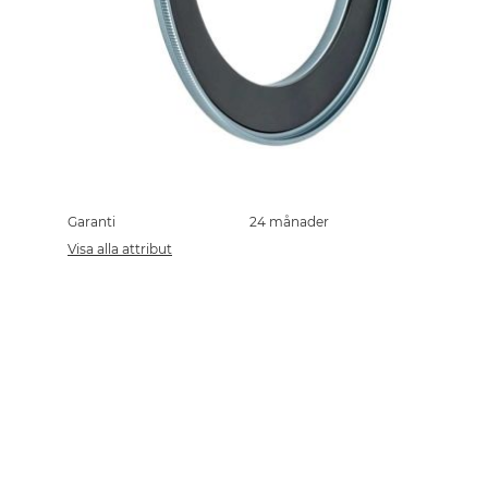
Skip
to
the
Garanti
24 månader
beginning
Visa alla attribut
of
the
images
gallery