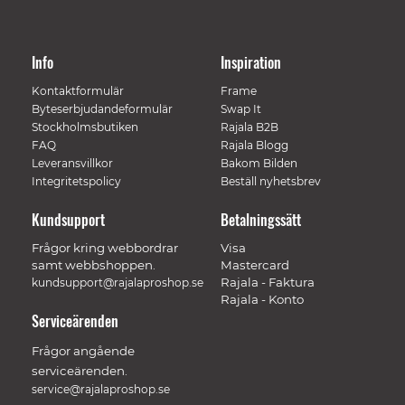
Info
Inspiration
Kontaktformulär
Frame
Byteserbjudandeformulär
Swap It
Stockholmsbutiken
Rajala B2B
FAQ
Rajala Blogg
Leveransvillkor
Bakom Bilden
Integritetspolicy
Beställ nyhetsbrev
Kundsupport
Betalningssätt
Frågor kring webbordrar
Visa
samt webbshoppen.
Mastercard
Rajala - Faktura
kundsupport@rajalaproshop.se
Rajala - Konto
Serviceärenden
Frågor angående
serviceärenden.
service@rajalaproshop.se