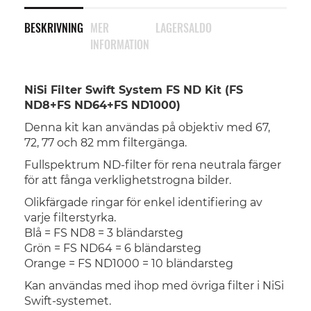
BESKRIVNING
MER
LAGERSALDO
INFORMATION
NiSi Filter Swift System FS ND Kit (FS
ND8+FS ND64+FS ND1000)
Denna kit kan användas på objektiv med 67,
72, 77 och 82 mm filtergänga.
Fullspektrum ND-filter för rena neutrala färger
för att fånga verklighetstrogna bilder.
Olikfärgade ringar för enkel identifiering av
varje filterstyrka.
Blå = FS ND8 = 3 bländarsteg
Grön = FS ND64 = 6 bländarsteg
Orange = FS ND1000 = 10 bländarsteg
Kan användas med ihop med övriga filter i NiSi
Swift-systemet.