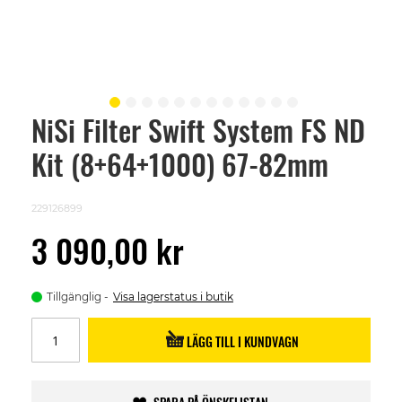
NiSi Filter Swift System FS ND
Skip
to
Kit (8+64+1000) 67-82mm
the
beginning
of
the
229126899
images
gallery
3 090,00 kr
Tillgänglig
Visa lagerstatus i butik
LÄGG TILL I KUNDVAGN