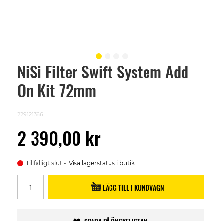
NiSi Filter Swift System Add
Skip
to
On Kit 72mm
the
beginning
of
the
229121366
images
gallery
2 390,00 kr
Tillfälligt slut
Visa lagerstatus i butik
LÄGG TILL I KUNDVAGN