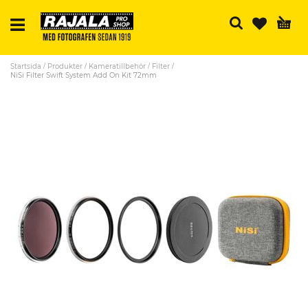
Sö
Startsida
Produkter
Kameratillbehör
Filter
NiSi Filter Swift System Add On Kit 72mm
Skip
to
the
end
of
the
images
gallery