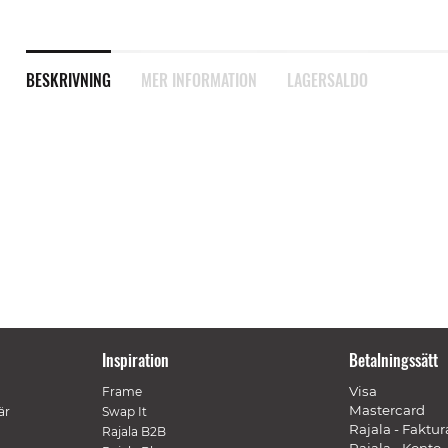
BESKRIVNING
MER INFORMATION
LAGERSALDO
Inspiration
Betalningssätt
Visa
Frame
Mastercard
är
Swap It
Rajala - Faktur
Rajala B2B