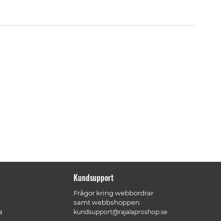
Kundsupport
Frågor kring webbordrar
samt webbshoppen.
a
kundsupport@rajalaproshop.se