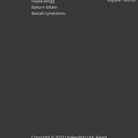
Rajala - Konto
Rajala Blogg
Bakom Bilden
Beställ nyhetsbrev
Copyright © 2025 Osakeyhtiö Osk. Rajala