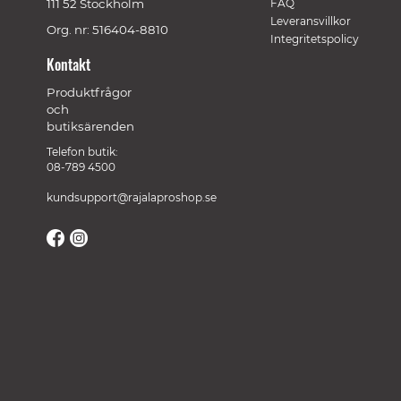
111 52 Stockholm
FAQ
Leveransvillkor
Org. nr: 516404-8810
Integritetspolicy
Kontakt
Produktfrågor
och
butiksärenden
Telefon butik:
08-789 4500
kundsupport@rajalaproshop.se