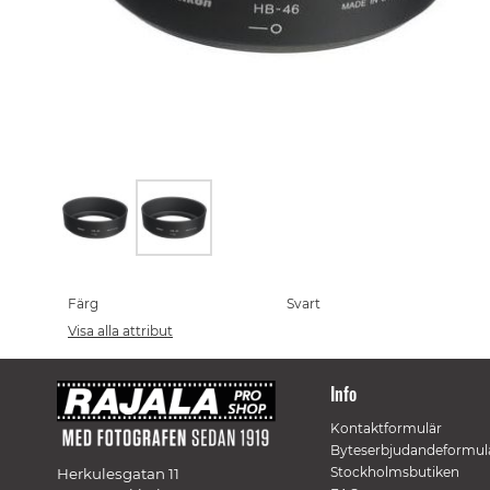
Skip
to
the
Färg
Svart
beginning
Visa alla attribut
of
the
images
Info
gallery
Kontaktformulär
Byteserbjudandeformul
Stockholmsbutiken
Herkulesgatan 11