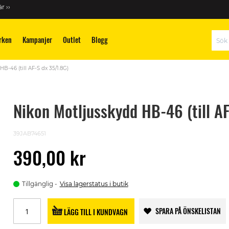
r ››
rken
Kampanjer
Outlet
Blogg
Sök
B-46 (till AF-S dx 35/1.8G)
Nikon Motljusskydd HB-46 (till A
39JAB74651
390,00 kr
Tillgänglig
Visa lagerstatus i butik
SPARA PÅ ÖNSKELISTAN
LÄGG TILL I KUNDVAGN