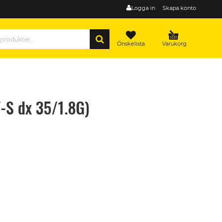
Logga in
Skapa konto
SÖK
Önskelista
Varukorg
F-S dx 35/1.8G)