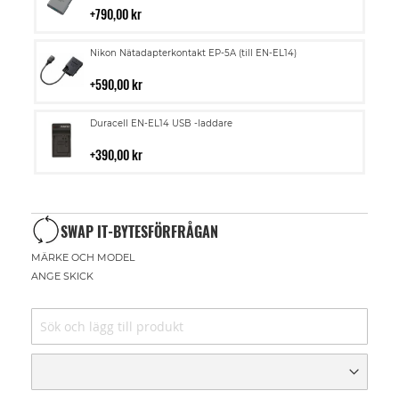
i
790,00 kr
kundvagn
Lägg
Nikon Nätadapterkontakt EP-5A (till EN-EL14)
till
i
590,00 kr
kundvagn
Lägg
Duracell EN-EL14 USB -laddare
till
i
390,00 kr
kundvagn
SWAP IT-BYTESFÖRFRÅGAN
MÄRKE OCH MODEL
ANGE SKICK