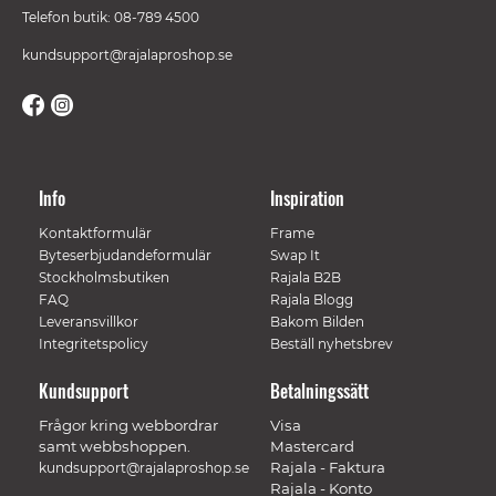
Telefon butik: 08-789 4500
kundsupport@rajalaproshop.se
Info
Inspiration
Kontaktformulär
Frame
Byteserbjudandeformulär
Swap It
Stockholmsbutiken
Rajala B2B
FAQ
Rajala Blogg
Leveransvillkor
Bakom Bilden
Integritetspolicy
Beställ nyhetsbrev
Kundsupport
Betalningssätt
Frågor kring webbordrar
Visa
samt webbshoppen.
Mastercard
Rajala - Faktura
kundsupport@rajalaproshop.se
Rajala - Konto