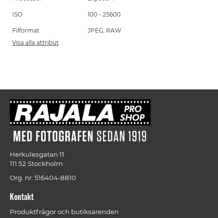
ISO
100 - 25600
Filformat
JPEG, RAW
Visa alla attribut
Herkulesgatan 11
111 52 Stockholm
Org. nr: 516404-8810
Kontakt
Produktfrågor och butiksärenden