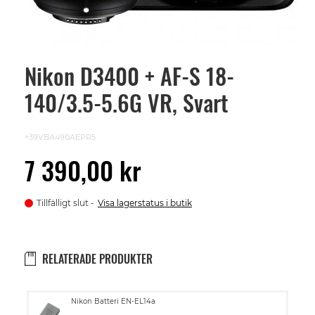
Nikon D3400 + AF-S 18-
Skip
to
140/3.5-5.6G VR, Svart
the
beginning
of
the
+39VBA490AEPR5
images
gallery
7 390,00 kr
Tillfälligt slut
Visa lagerstatus i butik
RELATERADE PRODUKTER
Lägg
Nikon Batteri EN-EL14a
till