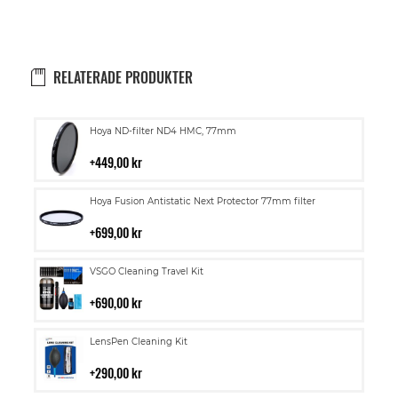
RELATERADE PRODUKTER
Lägg
Hoya ND-filter ND4 HMC, 77mm
till
i
449,00 kr
kundvagn
Lägg
Hoya Fusion Antistatic Next Protector 77mm filter
till
i
699,00 kr
kundvagn
Lägg
VSGO Cleaning Travel Kit
till
i
690,00 kr
kundvagn
Lägg
LensPen Cleaning Kit
till
i
290,00 kr
kundvagn