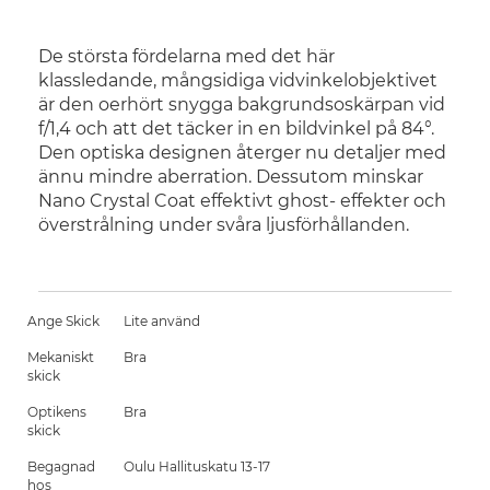
De största fördelarna med det här
klassledande, mångsidiga vidvinkelobjektivet
är den oerhört snygga bakgrundsoskärpan vid
f/1,4 och att det täcker in en bildvinkel på 84°.
Den optiska designen återger nu detaljer med
ännu mindre aberration. Dessutom minskar
Nano Crystal Coat effektivt ghost- effekter och
överstrålning under svåra ljusförhållanden.
Ange Skick
Lite använd
Mekaniskt
Bra
skick
Optikens
Bra
skick
Begagnad
Oulu Hallituskatu 13-17
hos