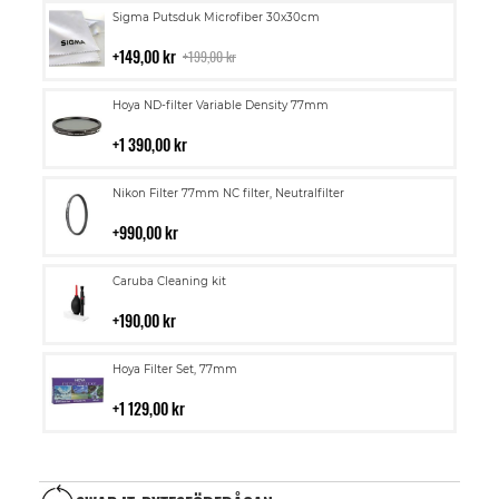
Lägg
Sigma Putsduk Microfiber 30x30cm
till
i
149,00 kr
199,00 kr
kundvagn
Lägg
Hoya ND-filter Variable Density 77mm
till
i
1 390,00 kr
kundvagn
Lägg
Nikon Filter 77mm NC filter, Neutralfilter
till
i
990,00 kr
kundvagn
Lägg
Caruba Cleaning kit
till
i
190,00 kr
kundvagn
Lägg
Hoya Filter Set, 77mm
till
i
1 129,00 kr
kundvagn