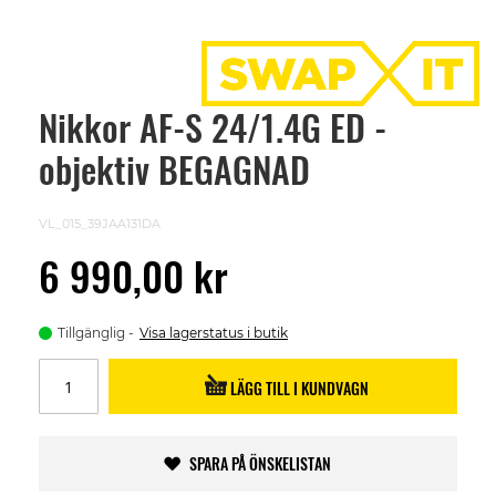
Nikkor AF-S 24/1.4G ED -
Skip
to
objektiv BEGAGNAD
the
beginning
of
the
VL_015_39JAA131DA
images
gallery
6 990,00 kr
Tillgänglig
Visa lagerstatus i butik
LÄGG TILL I KUNDVAGN
SPARA PÅ ÖNSKELISTAN