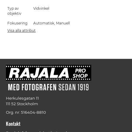
Typ av
Vidvinkel
objektiv
Fokusering
Automatisk, Manuell
Visa alla attribut
Herkulesgatan 11
111 52 Stockholm
Org. nr: 516404-8810
Kontakt