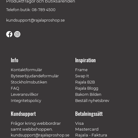
Produktfrågor och butiksärenden
Telefon butik: 08-789 4500
kundsupport@rajalaproshop.se
Info
Inspiration
Kontaktformulär
Frame
Byteserbjudandeformulär
Swap It
Stockholmsbutiken
Rajala B2B
FAQ
Rajala Blogg
Leveransvillkor
Bakom Bilden
Integritetspolicy
Beställ nyhetsbrev
Kundsupport
Betalningssätt
Frågor kring webbordrar
Visa
samt webbshoppen.
Mastercard
Rajala - Faktura
kundsupport@rajalaproshop.se