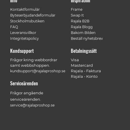
Info
Inspiration
Kontaktformulär
Frame
Byteserbjudandeformulär
Swap It
Stockholmsbutiken
Rajala B2B
FAQ
Rajala Blogg
Leveransvillkor
Bakom Bilden
Integritetspolicy
Beställ nyhetsbrev
Kundsupport
Betalningssätt
Frågor kring webbordrar
Visa
samt webbshoppen.
Mastercard
Rajala - Faktura
kundsupport@rajalaproshop.se
Rajala - Konto
Serviceärenden
Frågor angående
serviceärenden.
service@rajalaproshop.se