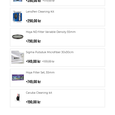
i
390,00 kr
779,00 kr
kundvagn
Lägg
LensPen Cleaning Kit
till
i
290,00 kr
kundvagn
Lägg
Hoya ND-filter Variable Density 55mm
till
i
790,00 kr
kundvagn
Lägg
Sigma Putsduk Microfiber 30x30cm
till
i
149,00 kr
199,00 kr
kundvagn
Lägg
Hoya Filter Set, 55mm
till
i
749,00 kr
kundvagn
Lägg
Caruba Cleaning kit
till
i
190,00 kr
kundvagn