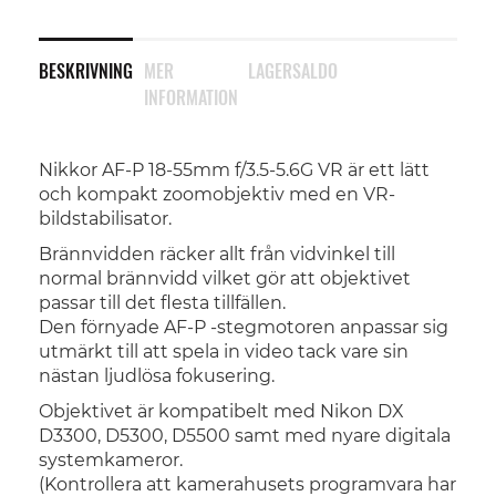
BESKRIVNING
MER
LAGERSALDO
INFORMATION
Nikkor AF-P 18-55mm f/3.5-5.6G VR är ett lätt
och kompakt zoomobjektiv med en VR-
bildstabilisator.
Brännvidden räcker allt från vidvinkel till
normal brännvidd vilket gör att objektivet
passar till det flesta tillfällen.
Den förnyade AF-P -stegmotoren anpassar sig
utmärkt till att spela in video tack vare sin
nästan ljudlösa fokusering.
Objektivet är kompatibelt med Nikon DX
D3300, D5300, D5500 samt med nyare digitala
systemkameror.
(Kontrollera att kamerahusets programvara har