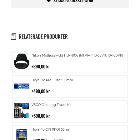
SPARA PÅ ÖNSKELISTAN
RELATERADE PRODUKTER
Lägg
Nikon Motljusskydd HB-N106 (till AF-P 18-55VR, 10-100VR)
till
i
390,00 kr
kundvagn
Lägg
Hoya UV Pro1 Filter 55mm
till
i
499,00 kr
kundvagn
Lägg
VSGO Cleaning Travel Kit
till
i
690,00 kr
kundvagn
Lägg
Hoya PL-CIR PRO1 55mm
till