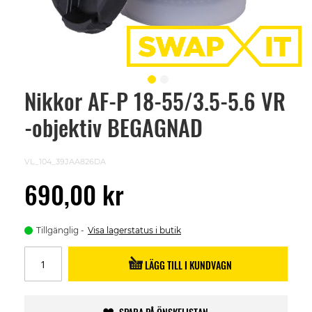
Nikkor AF-P 18-55/3.5-5.6 VR
Skip
to
-objektiv BEGAGNAD
the
beginning
of
the
VL_104_39JAA826DA
images
gallery
690,00 kr
Tillgänglig
Visa lagerstatus i butik
LÄGG TILL I KUNDVAGN