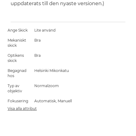
uppdaterats till den nyaste versionen.)
Ange Skick
Lite använd
Mekaniskt
Bra
skick
Optikens
Bra
skick
Begagnad
Helsinki Mikonkatu
hos
Typ av
Normalzoom
objektiv
Fokusering
Automatisk, Manuell
Visa alla attribut