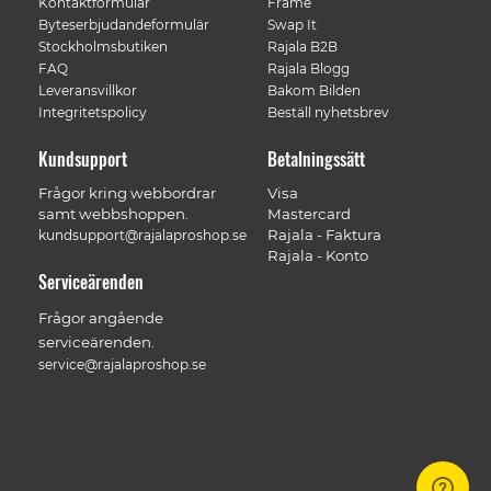
Kontaktformulär
Frame
Byteserbjudandeformulär
Swap It
Stockholmsbutiken
Rajala B2B
FAQ
Rajala Blogg
Leveransvillkor
Bakom Bilden
Integritetspolicy
Beställ nyhetsbrev
Kundsupport
Betalningssätt
Frågor kring webbordrar
Visa
samt webbshoppen.
Mastercard
Rajala - Faktura
kundsupport@rajalaproshop.se
Rajala - Konto
Serviceärenden
Frågor angående
serviceärenden.
service@rajalaproshop.se