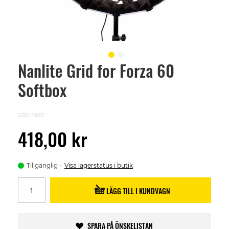
Nanlite Grid for Forza 60
Skip
to
Softbox
the
beginning
of
the
229111987
images
gallery
418,00 kr
Tillgänglig
Visa lagerstatus i butik
LÄGG TILL I KUNDVAGN
SPARA PÅ ÖNSKELISTAN