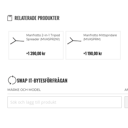
RELATERADE PRODUKTER
Lägg
Lägg
Manfrotto 2-in-1 Tripod
Manfrotto Mittspridare
till
till
Spreader (MVASPR2N1)
(MVASPRM)
i
i
kundvagn
kundvagn
1 390,00 kr
1 190,00 kr
SWAP IT-BYTESFÖRFRÅGAN
MÄRKE OCH MODEL
A