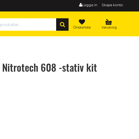
Logga in
Skapa konto
SÖK
Önskelista
Varukorg
Nitrotech 608 -stativ kit