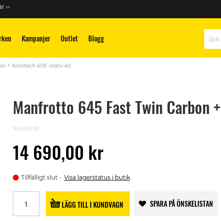
r ››
rken
Kampanjer
Outlet
Blogg
Sök
n + Nitrotech 608 -stativ kit
Manfrotto 645 Fast Twin Carbon + 
95680539
14 690,00 kr
Tillfälligt slut
Visa lagerstatus i butik
SPARA PÅ ÖNSKELISTAN
LÄGG TILL I KUNDVAGN