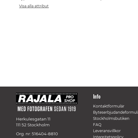
Visa alla attribut
Info
Kontaktformulär
Byteserbjudandeformul
Stockholmsbutiken
Herkulesgatan 11
111 52 Stockholm
FAQ
Leveransvillkor
Org. nr: 516404-8810
Integritetspolicy