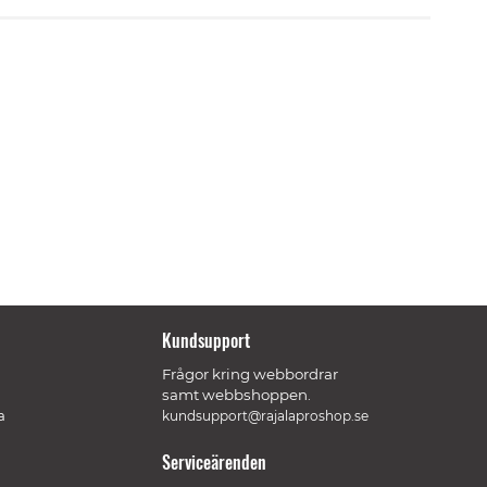
Kundsupport
Frågor kring webbordrar
samt webbshoppen.
a
kundsupport@rajalaproshop.se
Serviceärenden