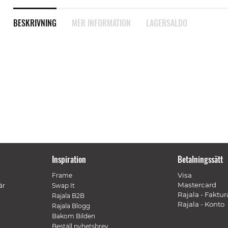
BESKRIVNING
MER INFORMATION
LAGERSALDO
Inspiration
Betalningssätt
Visa
Frame
Mastercard
är
Swap It
Rajala - Faktur
Rajala B2B
Rajala - Konto
Rajala Blogg
Bakom Bilden
Beställ nyhetsbrev