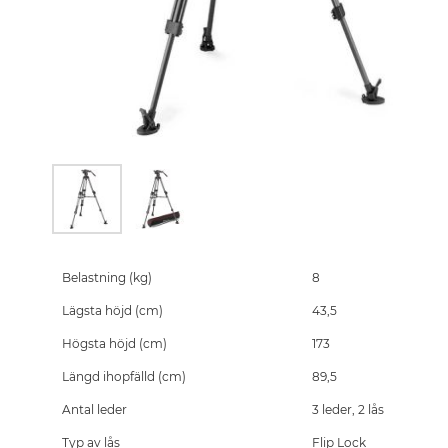
Skip
to
the
Belastning (kg)
8
beginning
Lägsta höjd (cm)
43,5
of
the
Högsta höjd (cm)
173
images
gallery
Längd ihopfälld (cm)
89,5
Antal leder
3 leder, 2 lås
Typ av lås
Flip Lock