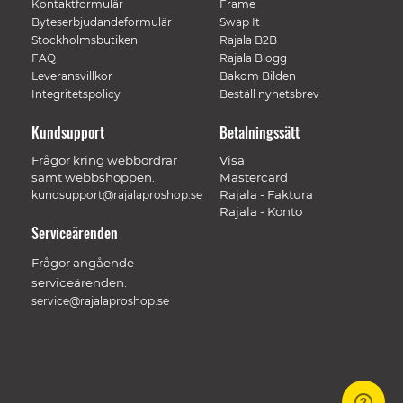
Kontaktformulär
Frame
Byteserbjudandeformulär
Swap It
Stockholmsbutiken
Rajala B2B
FAQ
Rajala Blogg
Leveransvillkor
Bakom Bilden
Integritetspolicy
Beställ nyhetsbrev
Kundsupport
Betalningssätt
Frågor kring webbordrar
Visa
samt webbshoppen.
Mastercard
Rajala - Faktura
kundsupport@rajalaproshop.se
Rajala - Konto
Serviceärenden
Frågor angående
serviceärenden.
service@rajalaproshop.se