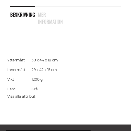
BESKRIVNING
MER
INFORMATION
Yttermått
30 x 44 x 18 cm
Innermått
29 x 42 x 15 cm
Vikt
1200 g
Färg
Grå
Visa alla attribut