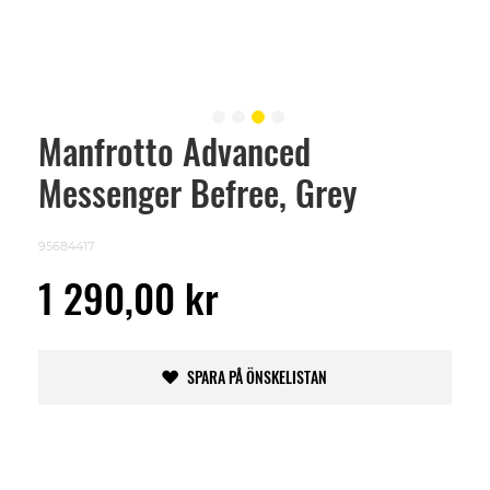
Manfrotto Advanced
Skip
to
Messenger Befree, Grey
the
beginning
of
the
95684417
images
gallery
1 290,00 kr
SPARA PÅ ÖNSKELISTAN